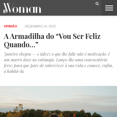
BELEZA
CAPA
LIFESTYLE
MODA
OPINIÃO
PESSOAS
SOCIEDADE
VIDEOS
OPINIÃO
DEZEMBRO 24, 2025
A Armadilha do “Vou Ser Feliz
Quando…”
Janeiro chegou — e talvez o que lhe falte não é motivação: é
um murro doce no estômago. Lanço-lhe uma convocatória
feroz para que pare de sobreviver à sua vida e comece, enfim,
a habitá-la.