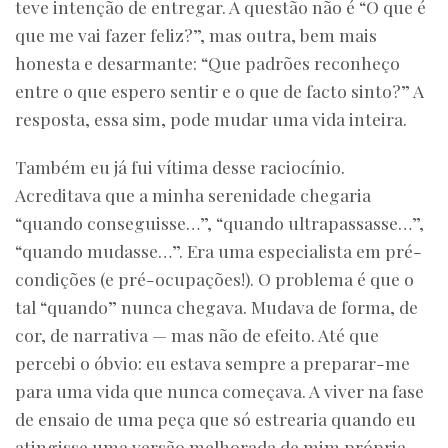
teve intenção de entregar. A questão não é “O que é
que me vai fazer feliz?”, mas outra, bem mais
honesta e desarmante: “Que padrões reconheço
entre o que espero sentir e o que de facto sinto?” A
resposta, essa sim, pode mudar uma vida inteira.
Também eu já fui vítima desse raciocínio.
Acreditava que a minha serenidade chegaria
“quando conseguisse…”, “quando ultrapassasse…”,
“quando mudasse…”. Era uma especialista em pré-
condições (e pré-ocupações!). O problema é que o
tal “quando” nunca chegava. Mudava de forma, de
cor, de narrativa — mas não de efeito. Até que
percebi o óbvio: eu estava sempre a preparar-me
para uma vida que nunca começava. A viver na fase
de ensaio de uma peça que só estrearia quando eu
atingisse uma versão melhorada de mim própria.