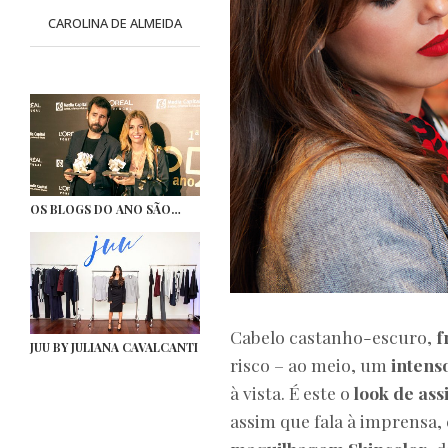
CAROLINA DE ALMEIDA
OS BLOGS DO ANO SÃO…
Cabelo castanho-escuro,
f
JUU BY JULIANA CAVALCANTI
risco – ao meio, um
intens
à vista. É este o
look de ass
assim que fala à imprensa