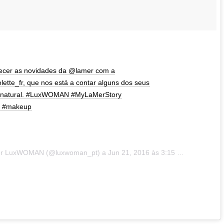
ecer as novidades da @lamer com a
lette_fr, que nos está a contar alguns dos seus
ok natural. #LuxWOMAN #MyLaMerStory
a #makeup
por LuxWOMAN (@luxwoman_pt) a
Jun 21, 2016 às 3:15 PDT