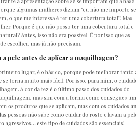
urante a apresentação sobre se se importam que a base 
, porque algumas mulheres diziam “eu não me importo se
, o que me interessa é ter uma cobertura total”. Mas
olher. Porque é que não posso ter uma cobertura total e
atural? Antes, isso não era possível. É por isso que as
e escolher, mas já não precisam.
a pele antes de aplicar a maquilhagem?
rimeiro lugar, é o básico, porque pode melhorar tanto 
e se torna muito mais fácil. Por isso, para mim, o cuidad
lhagem. A cor da tez é o último passo dos cuidados do
 maquilhagem, mas sim com a forma como consegues u
com os produtos que se aplicam, mas com os cuidados a
 das pessoas não sabe como cuidar do rosto e lavam a pel
 agressivos… este tipo de cuidados são essenciais!