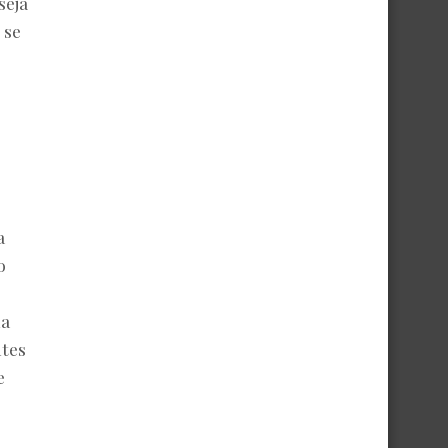
seja
 se
a
o
ma
ntes
e