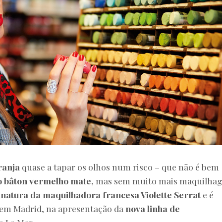
ranja
quase a tapar os olhos num risco – que não é bem
o bâton vermelho mate
, mas sem muito mais maquilha
inatura da maquilhadora francesa Violette Serrat
e é
, em Madrid, na apresentação da
nova linha de