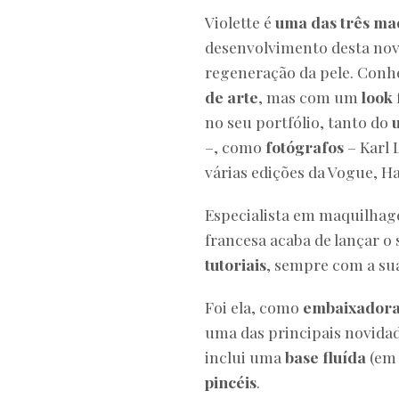
Violette é
uma das três ma
desenvolvimento desta nov
regeneração da pele. Co
de arte
, mas com um
look 
no seu portfólio, tanto do
–, como
fotógrafos
– Karl 
várias edições da Vogue, H
Especialista em maquilhagem
francesa acaba de lançar o
tutoriais
, sempre com a sua
Foi ela, como
embaixadora 
uma das principais novida
inclui uma
base fluída
(em
pincéis
.