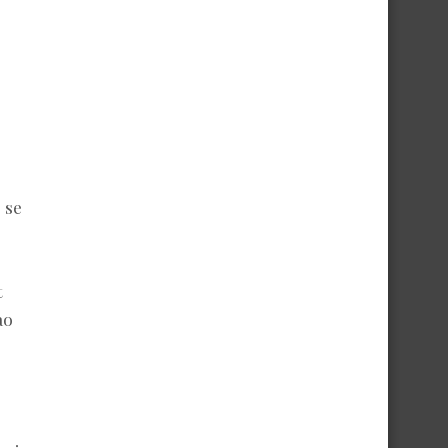
 se
t
ao