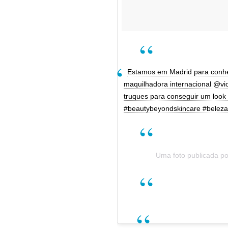
Estamos em Madrid para conh
maquilhadora internacional @vio
truques para conseguir um lo
#beautybeyondskincare #belez
Uma foto publicada 