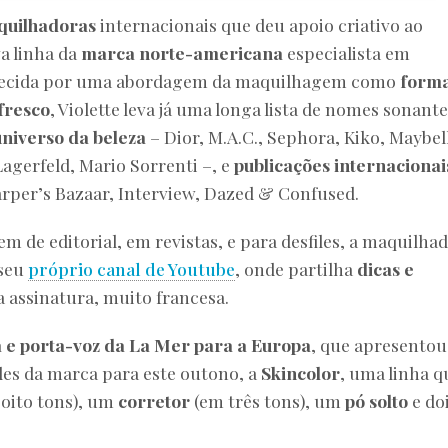
quilhadoras
internacionais que deu apoio criativo ao
a linha da
marca norte-americana
especialista em
nhecida por uma abordagem da maquilhagem como
form
fresco
, Violette leva já uma longa lista de nomes sonant
universo da beleza
– Dior, M.A.C., Sephora, Kiko, Maybel
Lagerfeld, Mario Sorrenti –, e
publicações internacionai
arper’s Bazaar, Interview, Dazed & Confused.
 de editorial, em revistas, e para desfiles, a maquilha
 seu
próprio canal de Youtube
, onde partilha
dicas e
 assinatura, muito francesa.
e porta-voz da La Mer para a Europa
, que apresentou
des da marca para este outono, a
Skincolor
, uma linha q
 oito tons), um
corretor
(em três tons), um
pó solto
e do