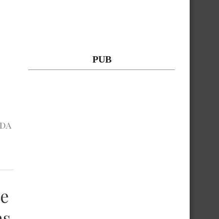
PUB
NDA
de
as