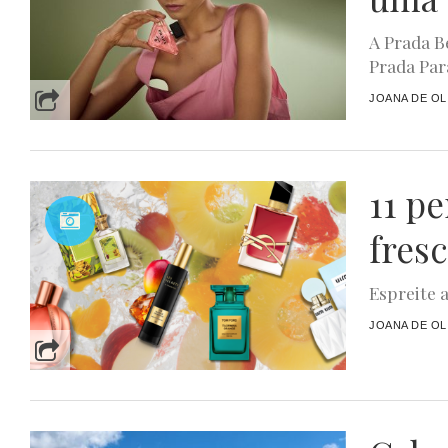
A Prada B
Prada Par
JOANA DE OL
11 p
fres
Espreite 
JOANA DE OL