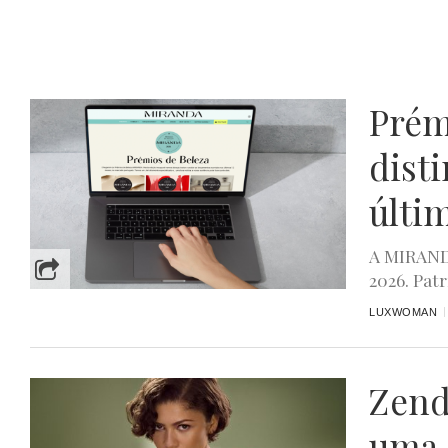
Prém
dist
últi
A MIRANDA
2026. Pat
LUXWOMAN
Zend
uma 