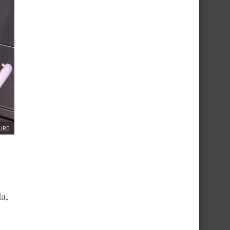
URE
a,