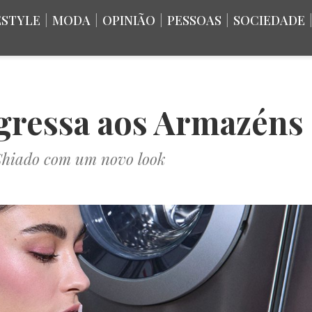
ESTYLE
|
MODA
|
OPINIÃO
|
PESSOAS
|
SOCIEDADE
regressa aos Armazéns
Chiado com um novo look