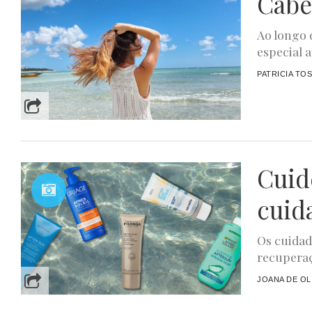
Cabe
Ao longo 
especial a
PATRICIA TO
Cuid
cuid
Os cuidad
recuperaç
JOANA DE OL