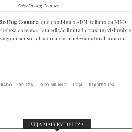
Coleção
Hug Couture
ção Hug Couture,
que combina o ADN italiano da KIKO
 beleza coreana. Esta edição limitada traz um vislumbre
iagem sensorial, ao realçar a beleza natural com um
HIADO
BELEZA
KIKO MILANO
LOJA
REABERTURA
VEJA MAIS EM BELEZA