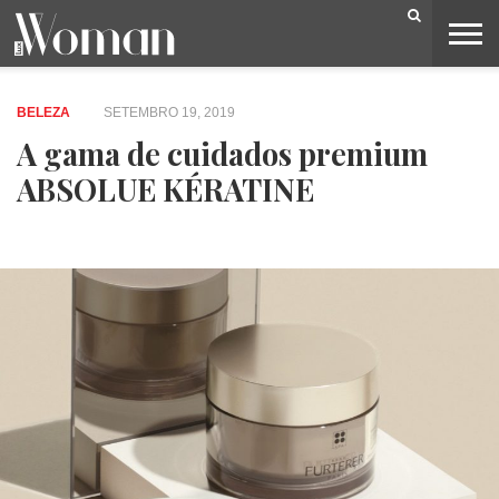
BELEZA
CAPA
LIFESTYLE
MODA
OPINIÃO
PESSOAS
SOCIEDADE
VIDEOS
BELEZA
SETEMBRO 19, 2019
A gama de cuidados premium
ABSOLUE KÉRATINE