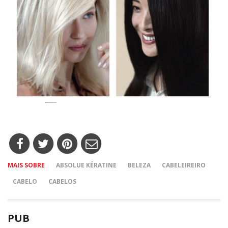
MAIS SOBRE
ABSOLUE KÉRATINE
BELEZA
CABELEIREIRO
CABELO
CABELOS
PUB