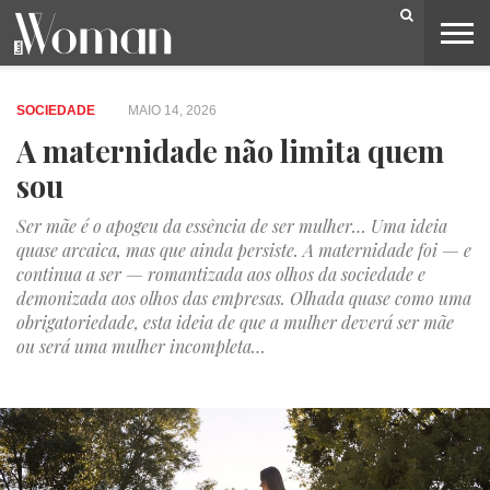
BELEZA
CAPA
LIFESTYLE
MODA
OPINIÃO
PESSOAS
SOCIEDADE
VIDEOS
SOCIEDADE
MAIO 14, 2026
A maternidade não limita quem
sou
Ser mãe é o apogeu da essência de ser mulher… Uma ideia
quase arcaica, mas que ainda persiste. A maternidade foi — e
continua a ser — romantizada aos olhos da sociedade e
demonizada aos olhos das empresas. Olhada quase como uma
obrigatoriedade, esta ideia de que a mulher deverá ser mãe
ou será uma mulher incompleta…