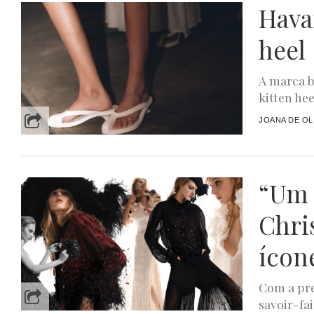
Havai
heel
A marca b
kitten he
JOANA DE OL
“Um 
Chri
ícon
Com a pre
savoir-fa