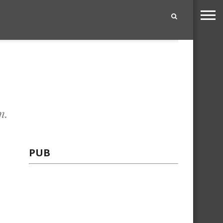
|
n.
PUB