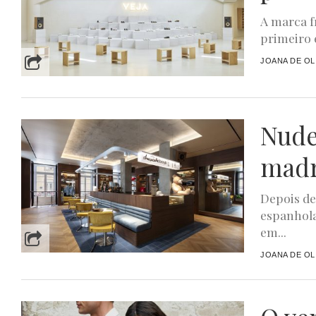
A marca f
primeiro 
JOANA DE OL
Nude
madr
Depois de
espanhola
em...
JOANA DE OL