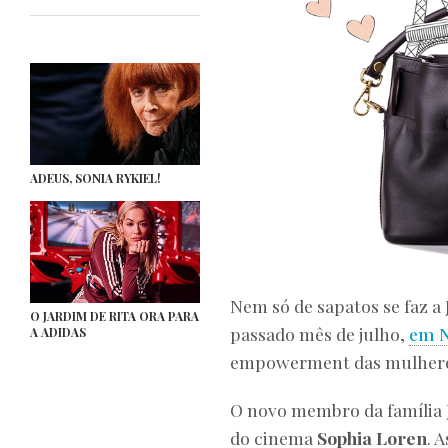
ADEUS, SONIA RYKIEL!
Nem só de sapatos se faz a
O JARDIM DE RITA ORA PARA
passado mês de julho,
em N
A ADIDAS
empowerment das mulhere
O novo membro da família
do cinema
Sophia Loren
. 