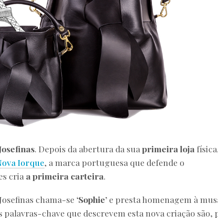
Josefinas
. Depois da abertura da sua
primeira loja
física
ova Iorque
, a marca portuguesa que defende o
s cria
a primeira carteira
.
 Josefinas chama-se
‘Sophie’
e presta homenagem à mus
As palavras-chave que descrevem esta nova criação são, 