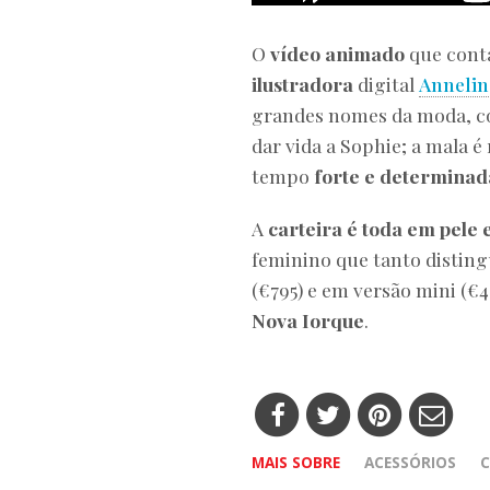
O
vídeo animado
que conta
ilustradora
digital
Anneli
grandes nomes da moda, co
dar vida a Sophie; a mala é
tempo
forte e determinad
A
carteira é toda em pele 
feminino que tanto disting
(€795) e em versão mini (€
Nova Iorque
.
MAIS SOBRE
ACESSÓRIOS
C