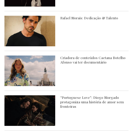
Rafael Morais: Dedicação & Talento
Criadora de conteúdos Caetana Botelho
Afonso vai ter documentário
“Portuguese Love”: Diogo Morgado
protagoniza uma história de amor sem
fronteiras