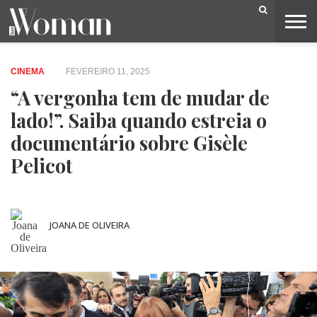
BELEZA
CAPA
LIFESTYLE
MODA
OPINIÃO
PESSOAS
SOCIEDADE
VIDEOS
CINEMA
FEVEREIRO 11, 2025
“A vergonha tem de mudar de
lado!”. Saiba quando estreia o
documentário sobre Gisèle
Pelicot
JOANA DE OLIVEIRA