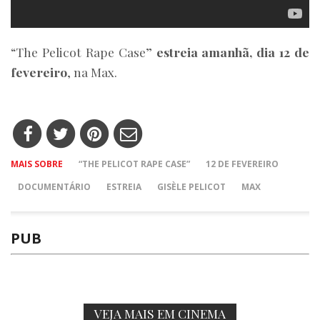
“The Pelicot Rape Case”
estreia amanhã, dia 12 de
fevereiro
, na Max.
MAIS SOBRE
“THE PELICOT RAPE CASE”
12 DE FEVEREIRO
DOCUMENTÁRIO
ESTREIA
GISÈLE PELICOT
MAX
PUB
VEJA MAIS EM CINEMA