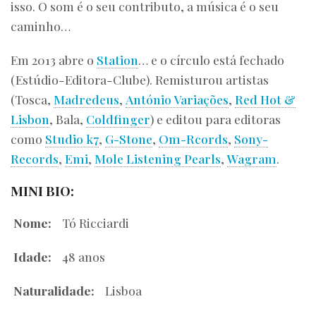
isso. O som é o seu contributo, a música é o seu
caminho…
Em 2013 abre o
Station
… e o círculo está fechado
(Estúdio-Editora-Clube). Remisturou artistas
(Tosca,
Madredeus
,
António Variações
,
Red Hot &
Lisbon
, Bala,
Coldfinger
) e editou para editoras
como
Studio k7
,
G-Stone
,
Om-Rcords
,
Sony-
Records
,
Emi
,
Mole Listening Pearls
,
Wagram
.
MINI BIO:
Nome:
Tó Ricciardi
Idade:
48 anos
Naturalidade:
Lisboa