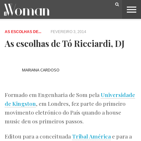
BELEZA
CAPA
LIFESTYLE
MODA
OPINIÃO
PESSOAS
SOCIEDADE
VIDEOS
AS ESCOLHAS DE...
FEVEREIRO 3, 2014
As escolhas de Tó Ricciardi, DJ
MARIANA CARDOSO
Formado em Engenharia de Som pela
Universidade
de Kingston
, em Londres, fez parte do primeiro
movimento eletrónico do País quando a house
music deu os primeiros passos.
Editou para a conceituada
Tribal América
e para a