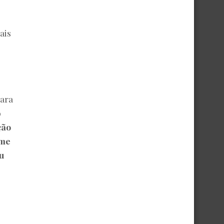
ais
para
o
ção
-me
u
,