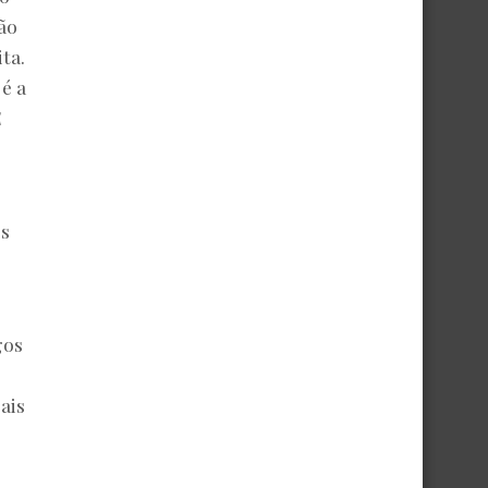
ão
ta.
 é a
É
Os
gos
ais