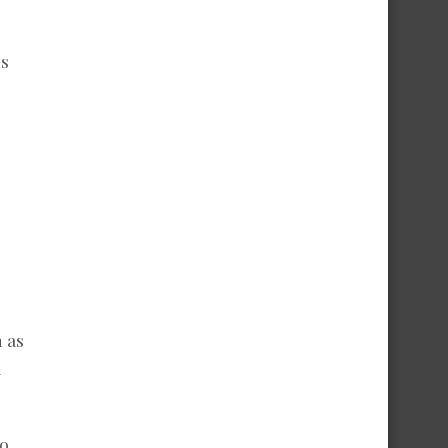
s
 as
a
ão