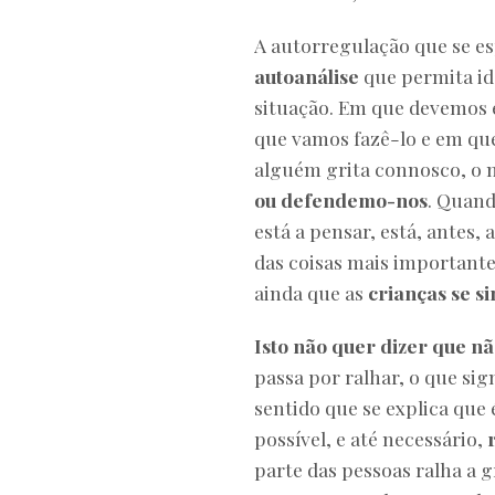
A autorregulação que se e
autoanálise
que permita i
situação. Em que devemos
que vamos fazê-lo e em qu
alguém grita connosco, o 
ou defendemo-nos
. Quand
está a pensar, está, antes, 
das coisas mais important
ainda que as
crianças se s
Isto não quer dizer que nã
passa por ralhar, o que sig
sentido que se explica que 
possível, e até necessário,
parte das pessoas ralha a g