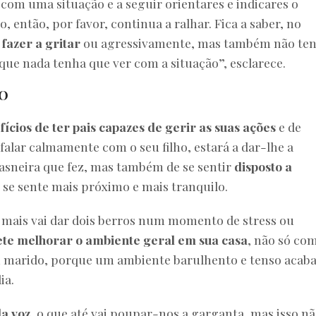
om uma situação e a seguir orientares e indicares o
 então, por favor, continua a ralhar. Fica a saber, no
fazer a gritar
ou agressivamente, mas também não ten
que nada tenha que ver com a situação”, esclarece.
O
ícios de ter pais capazes de gerir as suas ações
e de
falar calmamente com o seu filho, estará a dar-lhe a
 asneira que fez, mas também de se sentir
disposto a
se sente mais próximo e mais tranquilo.
mais vai dar dois berros num momento de stress ou
e melhorar o ambiente geral em sua casa
, não só com
u marido, porque um ambiente barulhento e tenso acab
ia.
a voz
, o que até vai poupar-nos a garganta, mas isso n