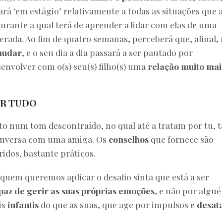
rá ‘em estágio’ relativamente a todas as situações que 
durante a qual terá de aprender a lidar com elas de uma
rada. Ao fim de quatro semanas, perceberá que, afinal,
 mudar
, e o seu dia a dia passará a ser pautado por
envolver com o(s) seu(s) filho(s) uma
relação muito mai
AR TUDO
to num tom descontraído, no qual até a tratam por tu, t
conversa com uma amiga. Os
conselhos
que fornece são
idos, bastante práticos.
quem queremos aplicar o desafio sinta que está a ser
paz de gerir as suas próprias emoções
, e não por algu
is
infantis
do que as suas, que age por impulsos e
desat