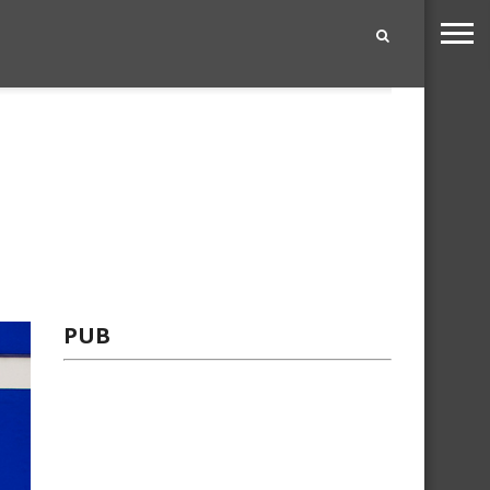
|
PUB