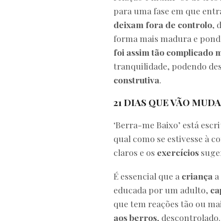
para uma fase em que entra
deixam fora de controlo
, 
forma mais madura e ponde
foi assim tão complicado
tranquilidade, podendo des
construtiva
.
21 DIAS QUE VÃO MUD
‘Berra-me Baixo’ está escri
qual como se estivesse à 
claros e os
exercícios
suger
É essencial que a
criança
a 
educada por um adulto,
ca
que tem reações tão ou ma
aos berros
, descontrolado.