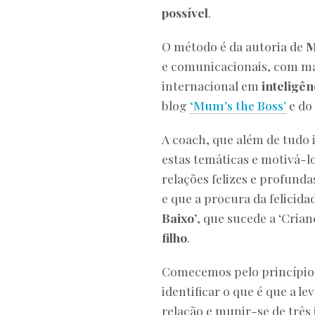
possível
.
O método é da autoria de
M
e comunicacionais, com mai
internacional em
inteligê
blog
‘Mum’s the Boss’
e do
A coach, que além de tudo 
estas temáticas e motivá-l
relações felizes e profunda
e que a procura da felicida
Baixo’
, que sucede a ‘Crian
filho
.
Comecemos pelo princípio.
identificar o que é que a le
relação e munir-se de três