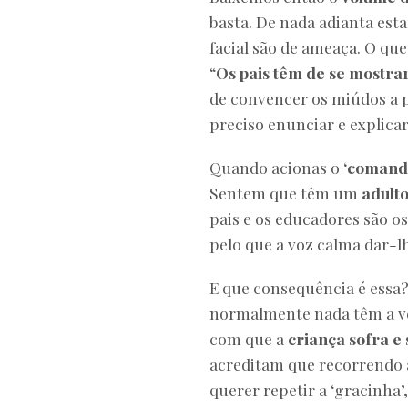
basta. De nada adianta est
facial são de ameaça. O que
“
Os pais têm de se mostr
de convencer os miúdos a 
preciso enunciar e explicar
Quando acionas o
‘comando
Sentem que têm um
adulto
pais e os educadores são o
pelo que a voz calma dar-l
E que consequência é essa
normalmente nada têm a ver
com que a
criança sofra e 
acreditam que recorrendo a
querer repetir a ‘gracinha