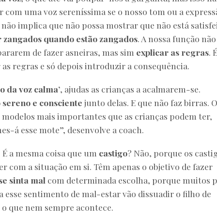
ar com uma voz sereníssima se o nosso tom ou a express
 não implica que não possa mostrar que não está satisfei
ar zangados quando estão zangados
. A nossa função não
pararem de fazer asneiras, mas sim
explicar as regras
. 
 as regras e só depois introduzir a consequência.
 da voz calma’
, ajudas as crianças a acalmarem-se.
 sereno e consciente
junto delas. E que não faz birras. 
s modelos mais importantes que as crianças podem ter,
hes-á esse mote”, desenvolve a coach.
? É a mesma coisa que um
castigo
? Não, porque os casti
 com a situação em si. Têm apenas o objetivo de fazer
se sinta mal
com determinada escolha, porque muitos p
 esse sentimento de mal-estar vão dissuadir o filho de
’, o que nem sempre acontece.