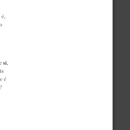
 é,
o
 si
,
is
ue é
?