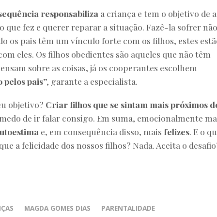
sequência responsabiliza
a criança e tem o objetivo de a
 que fez e querer reparar a situação. Fazê-la sofrer não
o os pais têm um vínculo forte com os filhos, estes estã
com eles. Os filhos obedientes são aqueles que não têm
ensam sobre as coisas, já os cooperantes escolhem
 pelos pais
”, garante a especialista.
eu objetivo?
Criar filhos que se sintam mais próximos de
medo de ir falar consigo. Em suma, emocionalmente ma
utoestima
e, em consequência disso, mais
felizes
. E o q
que a felicidade dos nossos filhos? Nada. Aceita o desafio
NÇAS
MAGDA GOMES DIAS
PARENTALIDADE