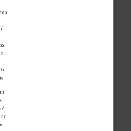
uma
 é
os
ão
ite
s.
ém
se
e é
ior
r,