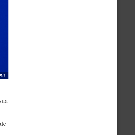
UNT
 sua
de