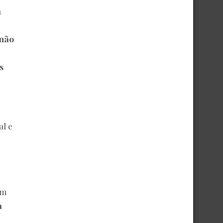
a
não
s
al e
ém
a