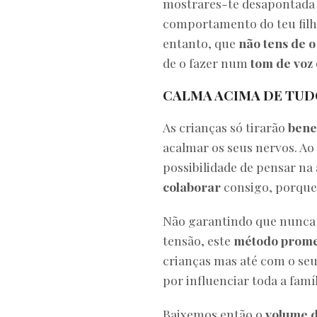
mostrares-te desapontada c
comportamento do teu filho,
entanto, que
não tens de o 
de o fazer num
tom de voz
CALMA ACIMA DE TUD
As crianças só tirarão
benef
acalmar os seus nervos. Ao 
possibilidade de pensar na
colaborar
consigo, porque 
Não garantindo que nunca 
tensão, este
método promet
crianças mas até com o se
por influenciar toda a famíl
Baixemos então o
volume d