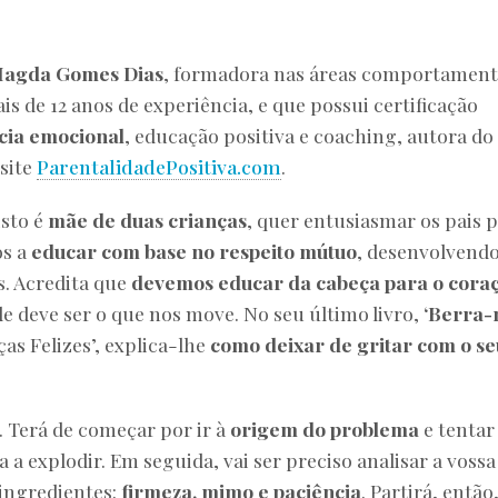
agda Gomes Dias
, formadora nas áreas comportament
s de 12 anos de experiência, e que possui certificação
ncia emocional
, educação positiva e coaching, autora do
 site
ParentalidadePositiva.com
.
isto é
mãe de duas crianças
, quer entusiasmar os pais 
os a
educar com base no respeito mútuo
, desenvolvend
s. Acredita que
devemos educar da cabeça para o cora
de deve ser o que nos move. No seu último livro,
‘Berra
ças Felizes’, explica-lhe
como deixar de gritar com o se
 Terá de começar por ir à
origem do problema
e tentar
va a explodir. Em seguida, vai ser preciso analisar a vossa
 ingredientes:
firmeza, mimo e paciência
. Partirá, então