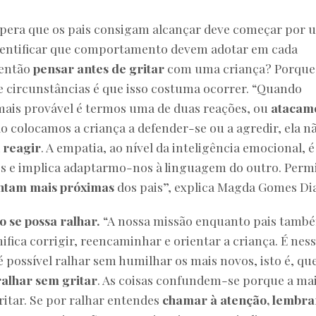
spera que os pais consigam alcançar deve começar por 
dentificar que comportamento devem adotar em cada
 então
pensar antes de gritar
com uma criança? Porque
e circunstâncias é que isso costuma ocorrer. “Quando
mais provável é termos uma de duas reações, ou
atacam
o colocamos a criança a defender-se ou a agredir, ela n
a
reagir
. A empatia, ao nível da inteligência emocional, é
es e implica adaptarmo-nos à linguagem do outro. Perm
intam mais próximas
dos pais”, explica Magda Gomes Dia
o se possa ralhar.
“A nossa missão enquanto pais tamb
nifica corrigir, reencaminhar e orientar a criança. É nes
é possível ralhar sem humilhar os mais novos, isto é, qu
ralhar sem gritar
. As coisas confundem-se porque a ma
ritar. Se por ralhar entendes
chamar à atenção, lembra