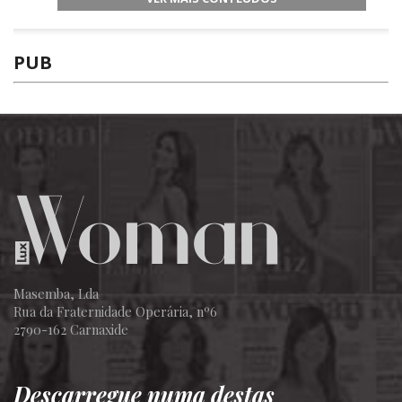
PUB
Masemba, Lda
Rua da Fraternidade Operária, nº6
2790-162 Carnaxide
Descarregue numa destas