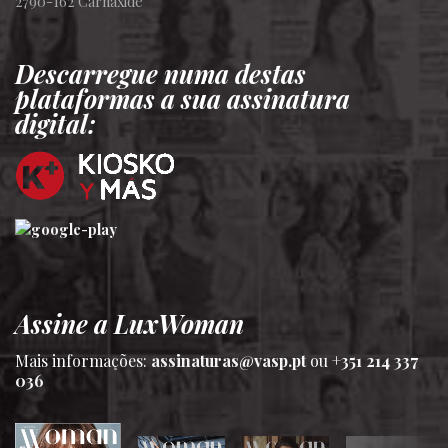
2790-162 Carnaxide
Descarregue numa destas
plataformas a sua assinatura
digital:
Assine a LuxWoman
Mais informações:
assinaturas@vasp.pt
ou
+351 214 337
036