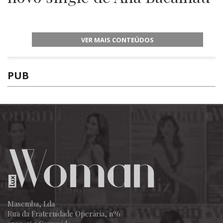
VER MAIS CONTEÚDOS
PUB
Masemba, Lda
Rua da Fraternidade Operária, nº6