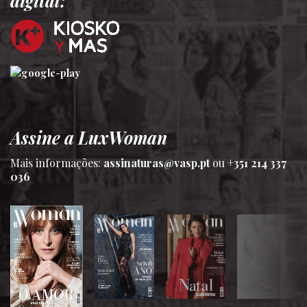
digital:
Assine a LuxWoman
Mais informações:
assinaturas@vasp.pt
ou
+351 214 337
036