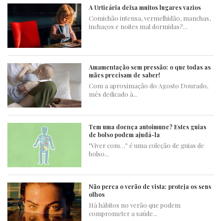
A Urticária deixa muitos lugares vazios
Comichão intensa, vermelhidão, manchas,
inchaços e noites mal dormidas?...
Amamentação sem pressão: o que todas as
mães precisam de saber!
Com a aproximação do Agosto Dourado,
mês dedicado à...
Tem uma doença autoimune? Estes guias
de bolso podem ajudá-la
"Viver com…” é uma coleção de guias de
bolso...
Não perca o verão de vista: proteja os seus
olhos
Há hábitos no verão que podem
comprometer a saúde...