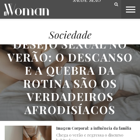
SAÚDE
SEXO
BELEZA
CAPA
LIFESTYLE
MODA
OPINIÃO
PESSOAS
SOCIEDADE
VIDEOS
Sociedade
DESEJO SEXUAL NO
VERÃO: O DESCANSO
E A QUEBRA DA
ROTINA SÃO OS
VERDADEIROS
AFRODISÍACOS
Imagem Corporal: a influência da família
Chega o verão e regressa o discurso