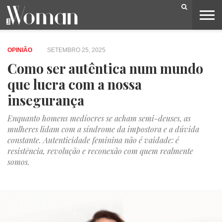
BELEZA
CAPA
LIFESTYLE
MODA
OPINIÃO
PESSOAS
SOCIEDADE
VIDEOS
OPINIÃO
SETEMBRO 25, 2025
Como ser autêntica num mundo
que lucra com a nossa
insegurança
Enquanto homens medíocres se acham semi-deuses, as
mulheres lidam com a síndrome da impostora e a dúvida
constante. Autenticidade feminina não é vaidade: é
resistência, revolução e reconexão com quem realmente
somos.