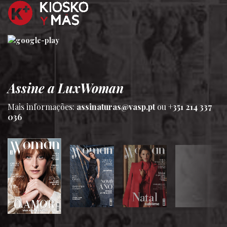
Assine a LuxWoman
Mais informações:
assinaturas@vasp.pt
ou
+351 214 337
036