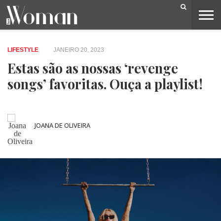
BELEZA
CAPA
LIFESTYLE
MODA
OPINIÃO
PESSOAS
SOCIEDADE
VIDEOS
LIFESTYLE
JANEIRO 20, 2023
Estas são as nossas ‘revenge
songs’ favoritas. Ouça a playlist!
JOANA DE OLIVEIRA