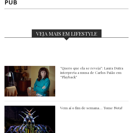
PUB
VEJA MAIS EM LIFESTYLE
“Quero que ela se reveja”: Laura Dutra
interpreta a musa de Carlos Paião em
“Playback”
Vem aí o fim de semana… Tome Nota!