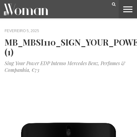
BELEZA
CAPA
LIFESTYLE
MODA
OPINIÃO
PESSOAS
SOCIEDADE
VIDEOS
FEVEREIRO 5, 2025
MB_MBSI110_SIGN_YOUR_POWER
(1)
Sing Your Power EDP Intenso Mercedes Benz, Perfumes &
Companhia, €73