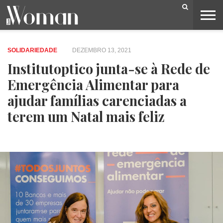
BELEZA
CAPA
LIFESTYLE
MODA
OPINIÃO
PESSOAS
SOCIEDADE
VIDEOS
SOLIDARIEDADE
DEZEMBRO 13, 2021
Institutoptico junta-se à Rede de
Emergência Alimentar para
ajudar famílias carenciadas a
terem um Natal mais feliz