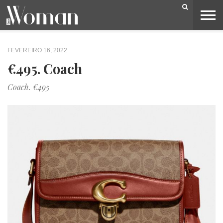
BELEZA
CAPA
LIFESTYLE
MODA
OPINIÃO
PESSOAS
SOCIEDADE
VIDEOS
FEVEREIRO 16, 2022
€495. Coach
Coach. €495