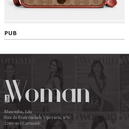
PUB
Masemba, Lda
Rua da Fraternidade Operária, nº6
2790-162 Carnaxide