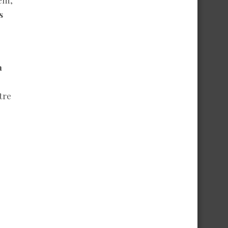
s
a
tre