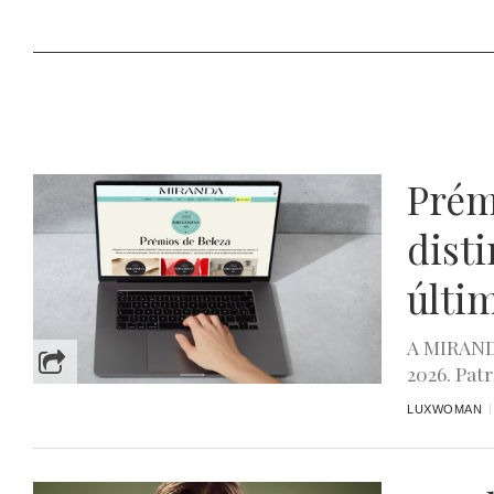
Prém
dist
últi
A MIRANDA
2026. Pat
LUXWOMAN