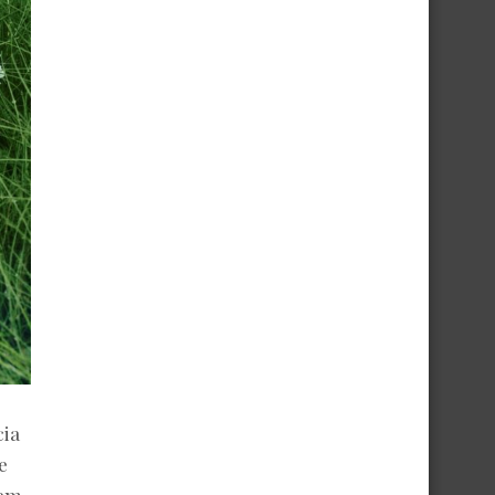
cia
e
gem,