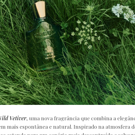
ild Vetiver
, uma nova fragrância que combina a elegân
m mais espontânea e natural. Inspirado na atmosfera d
 se estende para um cenário mais descontraído e selva