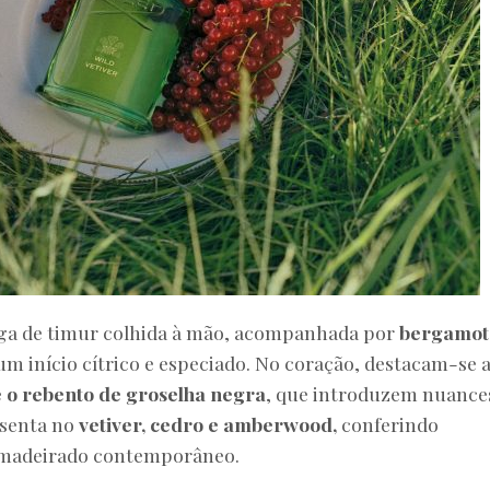
ga de timur colhida à mão, acompanhada por
bergamot
um início cítrico e especiado. No coração, destacam-se 
 e o rebento de groselha negra
, que introduzem nuance
ssenta no
vetiver, cedro e amberwood,
conferindo
amadeirado contemporâneo.