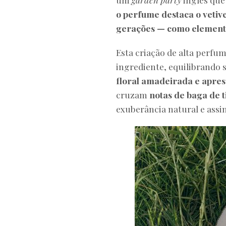
o perfume destaca o vetiv
gerações — como elemento
Esta criação de alta perf
ingrediente, equilibrando s
floral amadeirada e apres
cruzam
notas de baga de ti
exuberância natural e assi