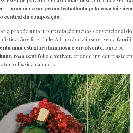
er — uma matéria-prima trabalhada pela casa há vária
 central da composição.
umaria propõe uma interpretação menos convencional do
ofisticação e liberdade. A fragrância insere-se na
famíli
enta uma estrutura luminosa e envolvente
, onde se
mur, rosa centifolia e vetiver,
criando um contraste en
natura clássica da marca.