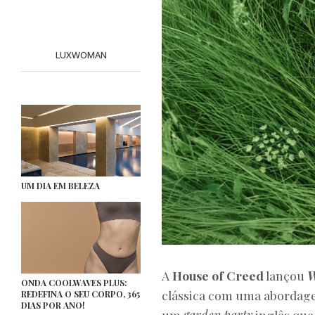
LUXWOMAN
UM DIA EM BELEZA
A
House of Creed
lançou
W
ONDA COOLWAVES PLUS:
clássica com uma abordage
REDEFINA O SEU CORPO, 365
DIAS POR ANO!
um
garden party
inglês que