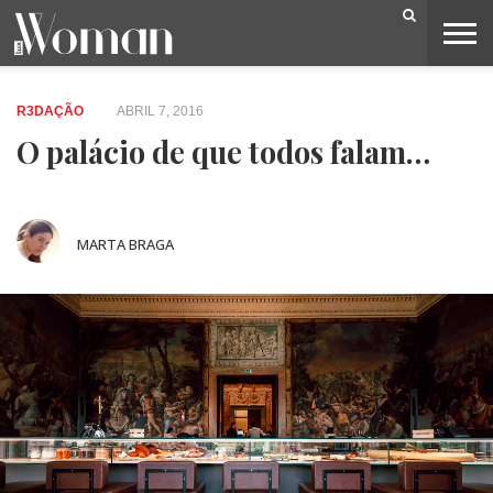
BELEZA
CAPA
LIFESTYLE
MODA
OPINIÃO
PESSOAS
SOCIEDADE
VIDEOS
R3DAÇÃO
ABRIL 7, 2016
O palácio de que todos falam…
MARTA BRAGA