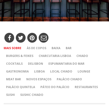
MAIS SOBRE
ÀS DE COPOS
BAIXA
BAR
BURGERS & FEIKES
CHARCUTARIA LISBOA
CHIADO
COCKTAILS
DELISBON
ESPUMANTARIA DO MAR
GASTRONOMIA
LISBOA
LOCAL CHIADO
LOUNGE
MEAT BAR
NOVOS ESPAÇOS
PALÁCIO CHIADO
PALÁCIO QUINTELA
PÁTEO DO PALÁCIO
RESTAURANTES
SUSHI
SUSHIC CHIADO