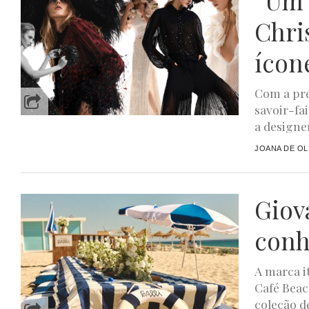
“Um 
Chri
ícon
Com a pre
savoir-fa
a designer
JOANA DE OL
Giov
conh
A marca i
Café Beac
coleção de