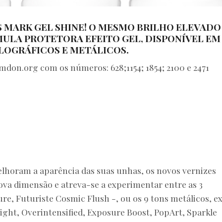
S MARK GEL SHINE! O MESMO BRILHO ELEVADO
ULA PROTETORA EFEITO GEL, DISPONÍVEL EM
OGRÁFICOS E METÁLICOS.
don.org com os números: 628;1154; 1854; 2100 e 2471
lhoram a aparência das suas unhas, os novos vernizes
ova dimensão e atreva-se a experimentar entre as 3
ure, Futuriste Cosmic Flush -, ou os 9 tons metálicos, e
Light, Overintensified, Exposure Boost, PopArt, Sparkle