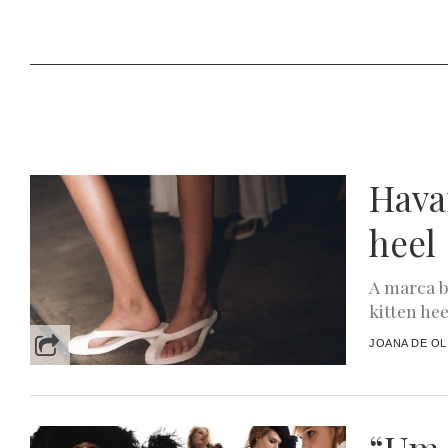
Havai
heel
A marca b
kitten he
JOANA DE OL