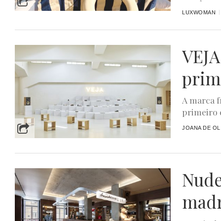
LUXWOMAN
VEJA
prim
A marca f
primeiro 
JOANA DE OL
Nude
madr