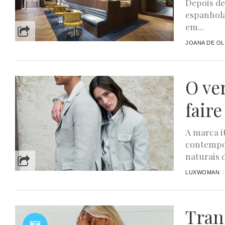
Depois de
espanhola
em...
JOANA DE OL
O ve
faire
A marca i
contempor
naturais d
LUXWOMAN
Tran