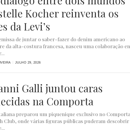
diálogo entre dois mundos”
stelle Kocher reinventa os
es da Levi’s
missa de juntar o saber-fazer do denim americano ao
ire da alta-costura francesa, nasceu uma colaboração e
...
IVEIRA
JULHO 29, 2026
anni Galli juntou caras
ecidas na Comporta
taliana preparou um piquenique exclusivo no Comport
h Club, onde várias figuras públicas puderam descobrir
...