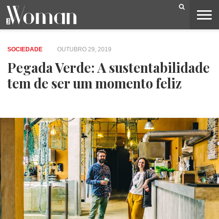
BELEZA
CAPA
LIFESTYLE
MODA
OPINIÃO
PESSOAS
SOCIEDADE
VIDEOS
SOCIEDADE
OUTUBRO 29, 2019
Pegada Verde: A sustentabilidade
tem de ser um momento feliz