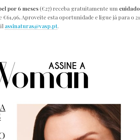
pel por 6 meses
(€27) receba gratuitamente um
cuidado
e €61,96
.
Aproveite esta oportunidade e ligue já para o 21
il
assinaturas@vasp.pt
.