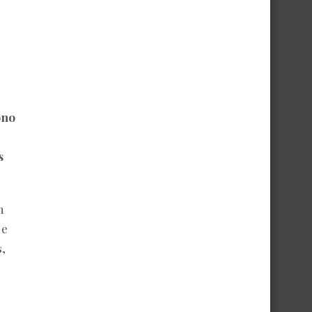
ono
s
m
 e
,