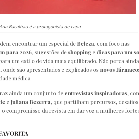
Ana Bacalhau é a protagonista de capa
podem encontrar um especial de
Beleza
, com foco nas
em para 2026
, sugestões de
shopping
e
dicas para um s
 para um estilo de vida mais equilibrado. Não perca ainda
e
, onde são apresentados e explicados os
novos fármaco
idade médica.
raz ainda um conjunto de
entrevistas inspiradoras
, co
de
e
Juliana Bezerra
, que partilham percursos, desafios
o o compromisso da revista em dar voz a mulheres fortes
 FAVORITA