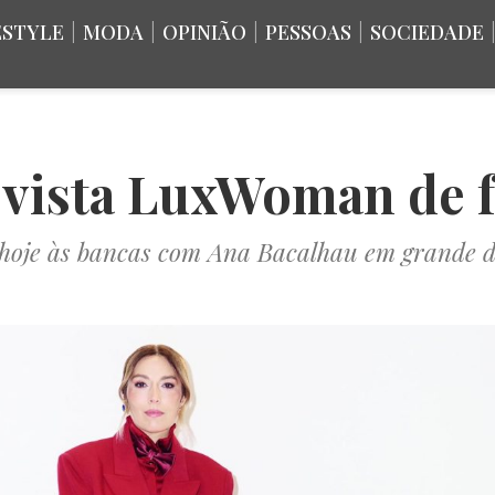
ESTYLE
|
MODA
|
OPINIÃO
|
PESSOAS
|
SOCIEDADE
evista LuxWoman de f
hoje às bancas com Ana Bacalhau em grande d