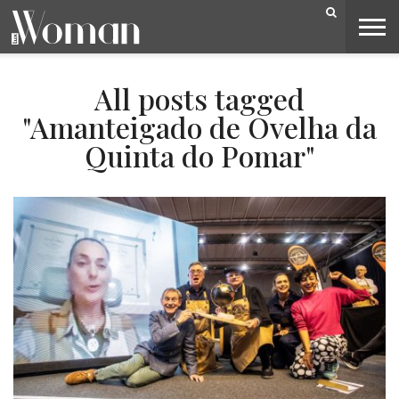
BELEZA
CAPA
LIFESTYLE
MODA
OPINIÃO
PESSOAS
SOCIEDADE
VIDEOS
All posts tagged
"Amanteigado de Ovelha da
Quinta do Pomar"