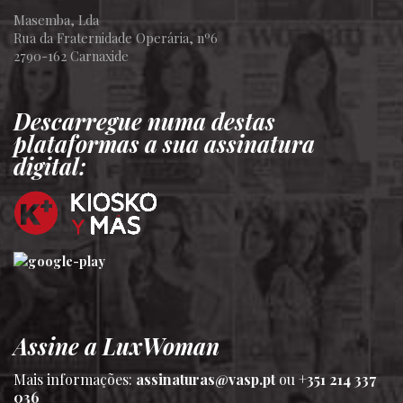
Masemba, Lda
Rua da Fraternidade Operária, nº6
2790-162 Carnaxide
Descarregue numa destas
plataformas a sua assinatura
digital:
Assine a LuxWoman
Mais informações:
assinaturas@vasp.pt
ou
+351 214 337
036