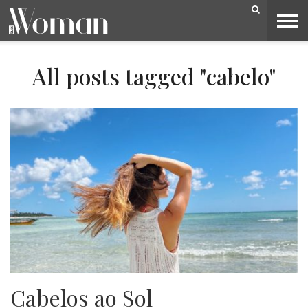
BELEZA
CAPA
LIFESTYLE
MODA
OPINIÃO
PESSOAS
SOCIEDADE
VIDEOS
All posts tagged "cabelo"
Cabelos ao Sol