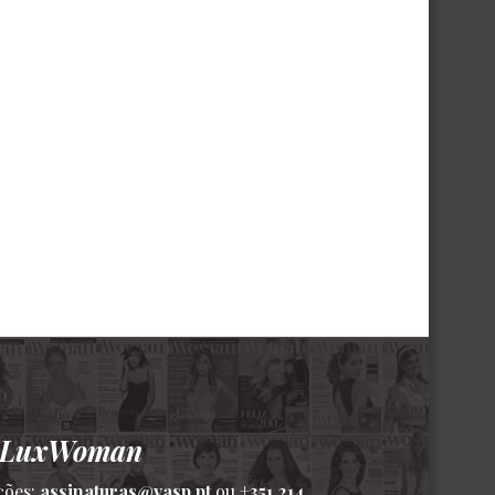
a LuxWoman
ções:
assinaturas@vasp.pt
ou
+351 214