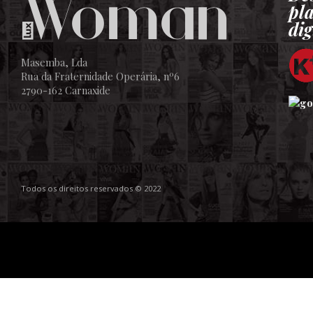
pl
dig
Masemba, Lda
Rua da Fraternidade Operária, nº6
2790-162 Carnaxide
Todos os direitos reservados © 2022