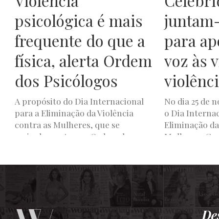
Violência
Celebri
psicológica é mais
juntam-
frequente do que a
para ap
física, alerta Ordem
voz às 
dos Psicólogos
violênc
A propósito do Dia Internacional
No dia 25 de 
para a Eliminação da Violência
o Dia Interna
contra as Mulheres, que se
Eliminação da
assinalou ontem, a Ordem dos
Mulheres. Can
Psicólogos...
ativistas...
LUXWOMAN
NOVEMBRO 26, 2025
JOANA DE OLIVEIR
De