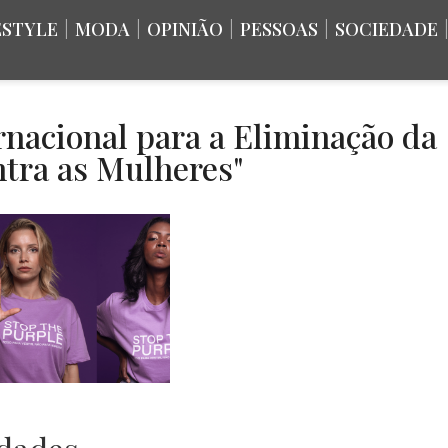
ESTYLE
|
MODA
|
OPINIÃO
|
PESSOAS
|
SOCIEDADE
rnacional para a Eliminação da
ntra as Mulheres"