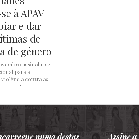
dades
se à APAV
oiar e dar
vítimas de
ia de género
novembro assinala-se
cional para a
 Violência contra as
toras, atrizes e
A
NOVEMBRO 13, 2024
scarregue numa destas
Assine 