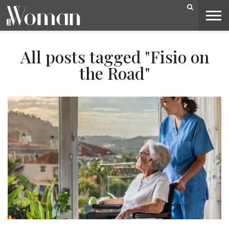
BELEZA
CAPA
LIFESTYLE
MODA
OPINIÃO
PESSOAS
SOCIEDADE
VIDEOS
All posts tagged "Fisio on
the Road"