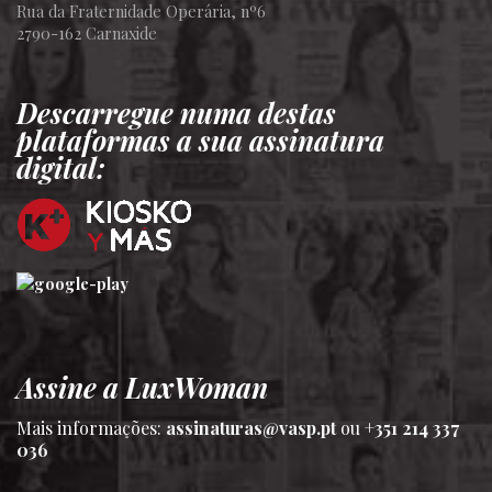
Rua da Fraternidade Operária, nº6
2790-162 Carnaxide
Descarregue numa destas
plataformas a sua assinatura
digital:
Assine a LuxWoman
Mais informações:
assinaturas@vasp.pt
ou
+351 214 337
036