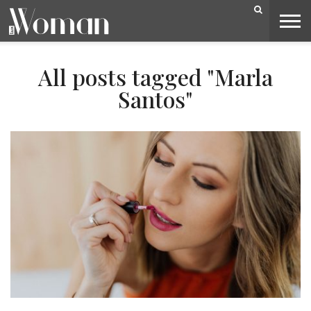
BELEZA
CAPA
LIFESTYLE
MODA
OPINIÃO
PESSOAS
SOCIEDADE
VIDEOS
All posts tagged "Marla
Santos"