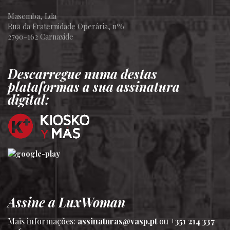
Masemba, Lda
Rua da Fraternidade Operária, nº6
2790-162 Carnaxide
Descarregue numa destas
plataformas a sua assinatura
digital:
Assine a LuxWoman
Mais informações:
assinaturas@vasp.pt
ou
+351 214 337