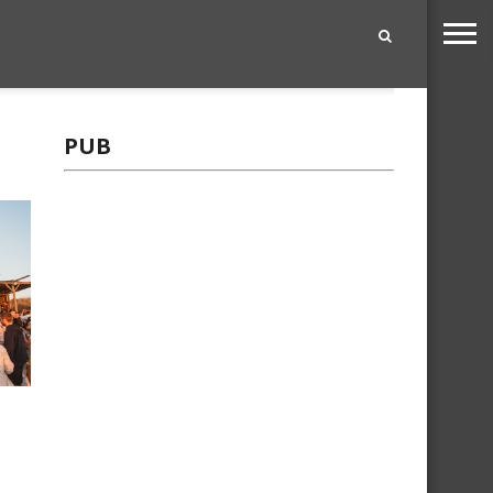
|
PUB
e