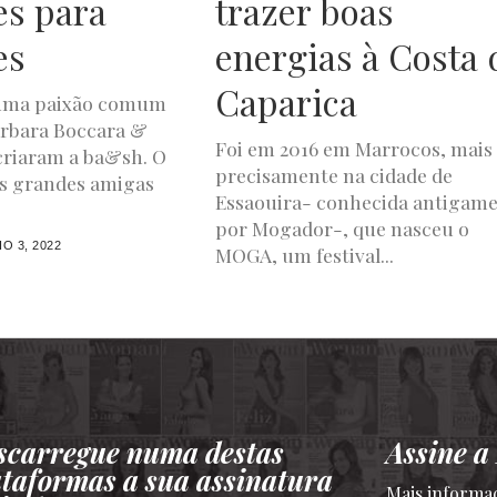
s para
trazer boas
es
energias à Costa 
Caparica
 uma paixão comum
arbara Boccara &
Foi em 2016 em Marrocos, mais
criaram a ba&sh. O
precisamente na cidade de
as grandes amigas
Essaouira- conhecida antigam
por Mogador-, que nasceu o
O 3, 2022
MOGA, um festival...
LUXWOMAN
MAIO 27, 2022
scarregue numa destas
Assine 
ataformas a sua assinatura
Mais informa