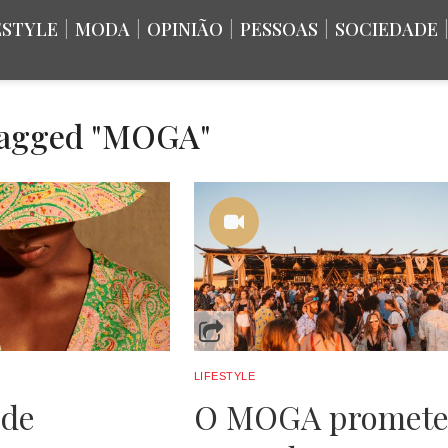
ESTYLE
|
MODA
|
OPINIÃO
|
PESSOAS
|
SOCIEDADE
 tagged "MOGA"
LIFESTYLE
 de
O MOGA promet