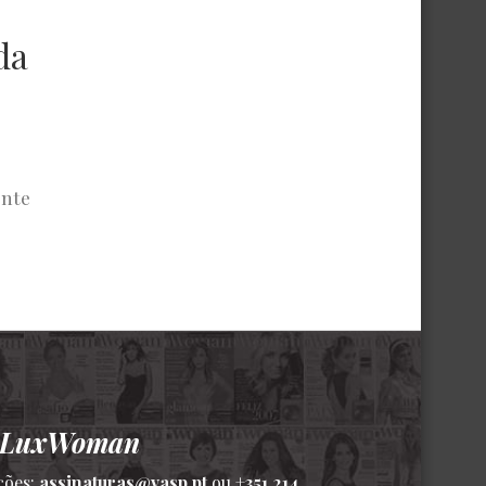
da
ente
a LuxWoman
ções:
assinaturas@vasp.pt
ou
+351 214