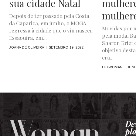
sua cidade Natal
mulhere
mulher
Depois de ter passado pela Costa
da Caparica, em junho, o MOGA
Movidas por
regressa à cidade que o viu nascer:
pela moda, B
Essaouira, em...
Sharon Krief 
JOANA DE OLIVEIRA
SETEMBRO 19, 2022
objetivo dest
era...
LUXWOMAN
JUNH
De
pl