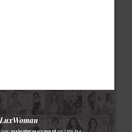
a LuxWoman
ções:
assinaturas@vasp.pt
ou
+351 214