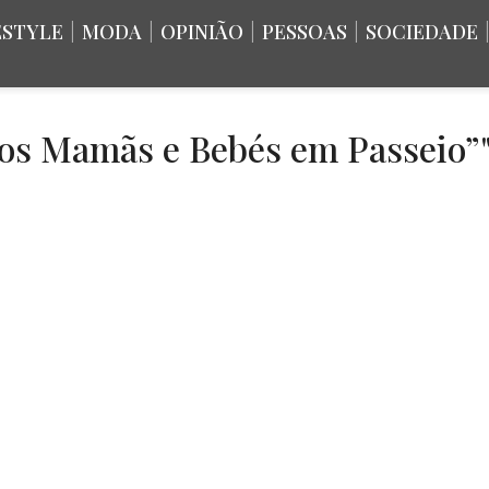
ESTYLE
|
MODA
|
OPINIÃO
|
PESSOAS
|
SOCIEDADE
os Mamãs e Bebés em Passeio”