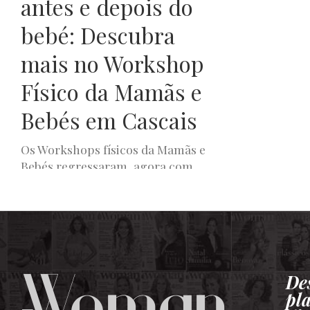
antes e depois do
bebé: Descubra
mais no Workshop
Físico da Mamãs e
Bebés em Cascais
Os Workshops físicos da Mamãs e
Bebés regressaram, agora com
todos os cuidados e segurança
para ajudar os pais a esclarecer...
LUXWOMAN
DEZEMBRO 7, 2021
De
pl