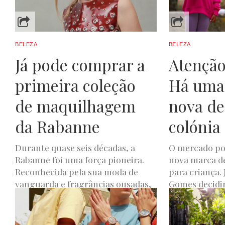
JOANA DE OLIVEIRA
OUTUBRO 3, 2023
BELEZA
BELEZA
Já pode comprar a
Atenção
primeira coleção
Há uma
de maquilhagem
nova de
da Rabanne
colónia
Durante quase seis décadas, a
O mercado p
Rabanne foi uma força pioneira.
nova marca de
Reconhecida pela sua moda de
para criança. 
vanguarda e fragrâncias ousadas,
Gomes decidir
a marca...
JOANA DE OLIVEIR
JOANA DE OLIVEIRA
SETEMBRO 13, 2023