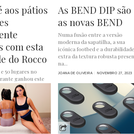
é aos pátios
As BEND DIP são
res
as novas BEND
ente
Numa fusão entre a versão
moderna da sapatilha, a sua
os com esta
icónica footbed e a durabilidad
e do Rocco
extra da textura robusta prese
na...
e 50 lugares no
JOANA DE OLIVEIRA
NOVEMBRO 27, 2023
orante ganhou este
espaço, que tem
 envidraçada,...
A
NOVEMBRO 28, 2023