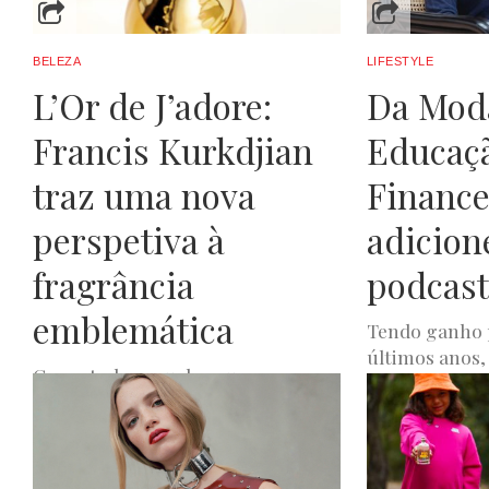
BELEZA
LIFESTYLE
L’Or de J’adore:
Da Mod
Francis Kurkdjian
Educaç
traz uma nova
Finance
perspetiva à
adicione
fragrância
podcasts
emblemática
Tendo ganho 
últimos anos,
Como todos aqueles que o
optamos por 
antecederam, que revisitaram a
quando necess
curva do Bar Suit ou reinventaram
tarefas domést
um perfume lendário, Francis
JOANA DE OLIVEIR
Kurkdjian trouxe...