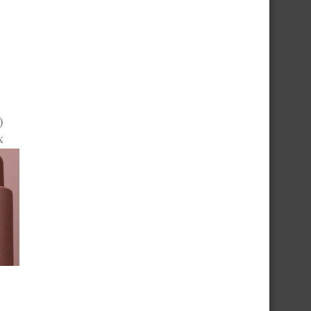
)
x
,