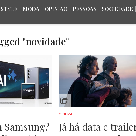
ESTYLE
|
MODA
|
OPINIÃO
|
PESSOAS
|
SOCIEDADE
agged "novidade"
CINEMA
 Samsung?
Já há data e traile