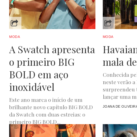
MODA
MODA
A Swatch apresenta
Havaian
o primeiro BIG
mala de
BOLD em aço
Conhecida pel
neste verão a
inoxidável
surpreendeu t
lançar uma ma
Este ano marca o início de um
brilhante novo capítulo BIG BOLD
JOANA DE OLIVEIR
da Swatch com duas estreias: o
primeiro BIG BOLD...
JOANA DE OLIVEIRA
JULHO 6, 2023