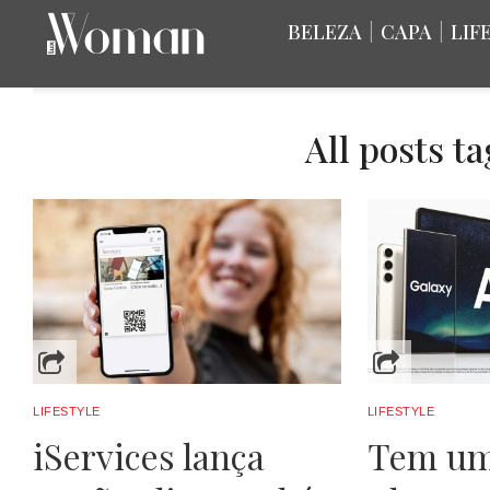
BELEZA
|
CAPA
|
LIF
All posts t
LIFESTYLE
LIFESTYLE
iServices lança
Tem um