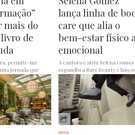
ia em
Selena Gomez
ormação”
lança linha de bo
r mais do
care que alia o
livro de
bem-estar físico 
uda
emocional
ora, permite-me
A cantora e atriz Selena Gomez
uma jornada que
expandiu a Rare Beauty e lanço
páginas deste livro”.
uma gama de body care compo
trícia Rebelo,
por quatro produtos. ...
uipa...
JOANA DE OLIVEIRA
DEZEMBRO 20, 2023
A
FEVEREIRO 14, 2024
MODA