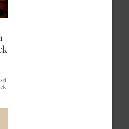
a
ck
ssi
ock