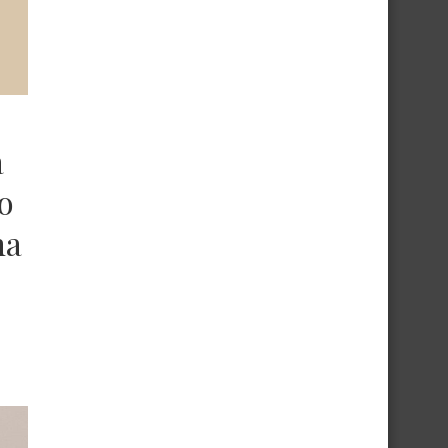
a
o
na