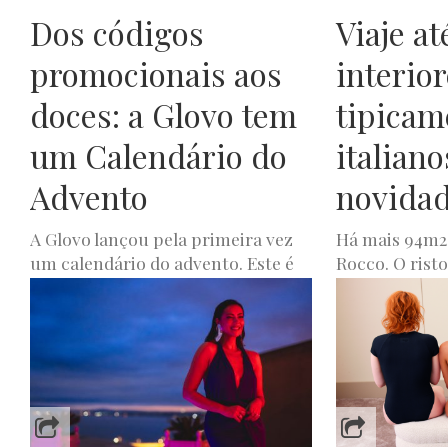
Dos códigos
Viaje at
promocionais aos
interio
doces: a Glovo tem
tipicam
um Calendário do
italian
Advento
novidad
A Glovo lançou pela primeira vez
Há mais 94m2 
um calendário do advento. Este é
Rocco. O rist
um produto limitado e exclusivo
mês um novo 
para este Natal, feito...
uma cobertura
LUXWOMAN
DEZEMBRO 6, 2023
JOANA DE OLIVEIR