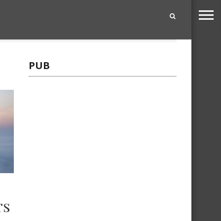
|
PUB
rs