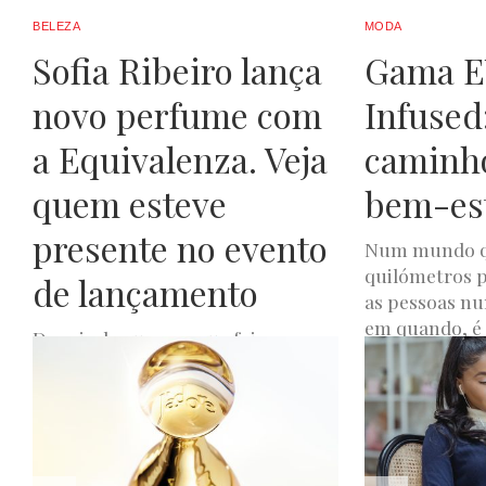
BELEZA
MODA
Sofia Ribeiro lança
Gama 
novo perfume com
Infused
a Equivalenza. Veja
caminho
quem esteve
bem-es
presente no evento
Num mundo q
quilómetros 
de lançamento
as pessoas nu
em quando, é p
Depois do sucesso que foi o
perfume Just Bright lançado em
JOANA DE OLIVEIR
2021, Sofia Ribeiro apresenta mais
uma novidade em parceria com...
JOANA DE OLIVEIRA
NOVEMBRO 23, 2023