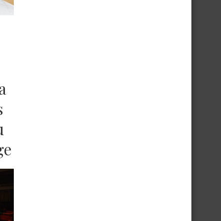
a
s
u
ge
er
a,