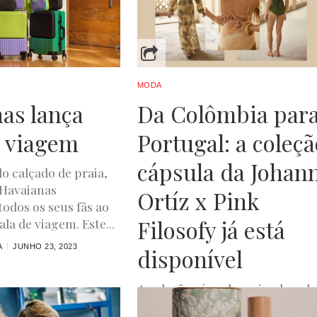
MODA
as lança
Da Colômbia par
 viagem
Portugal: a coleçã
cápsula da Johan
o calçado de praia,
 Havaianas
Ortíz x Pink
odos os seus fãs ao
Filosofy já está
la de viagem. Este...
A
JUNHO 23, 2023
disponível
A coleção cápsula assinada pela
designer colombiana Johanna