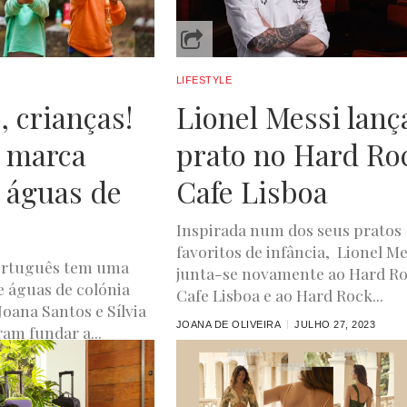
mas sei ter de...
JOANA DE OLIVEIRA
SETEMBRO 19, 2023
LIFESTYLE
, crianças!
Lionel Messi lanç
 marca
prato no Hard Ro
 águas de
Cafe Lisboa
Inspirada num dos seus pratos
favoritos de infância, Lionel Me
ortuguês tem uma
junta-se novamente ao Hard R
 águas de colónia
Cafe Lisboa e ao Hard Rock...
Joana Santos e Sílvia
JOANA DE OLIVEIRA
JULHO 27, 2023
am fundar a...
A
SETEMBRO 12, 2023