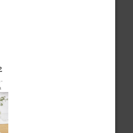
2
a-
à