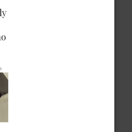
dy
ao
u
sta