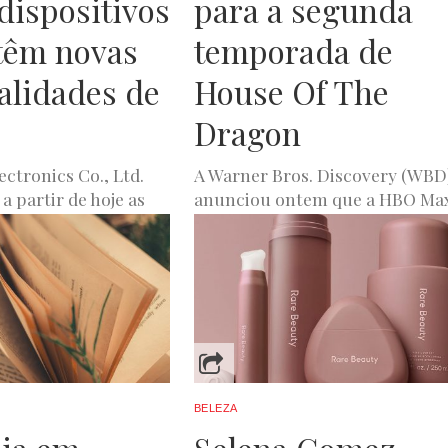
dispositivos
para a segunda
têm novas
temporada de
alidades de
House Of The
Dragon
ctronics Co., Ltd.
A Warner Bros. Discovery (WBD
a partir de hoje as
anunciou ontem que a HBO Ma
es Galaxy AI estão
irá transformar-se este ano em
m mais dispositivos
apenas, Max. Esta “nova”
plataforma...
A
MARÇO 28, 2024
JOANA DE OLIVEIRA
MARÇO 22, 2024
BELEZA