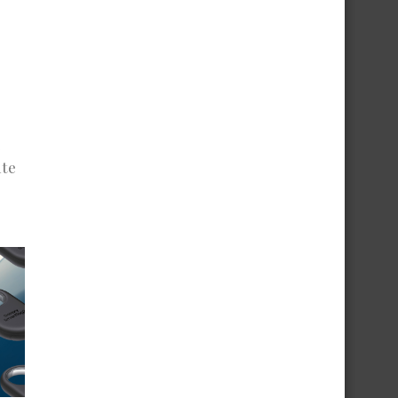
e
nte