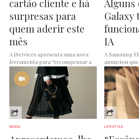
cartão cliente e há
Alguns 
surpresas para
Galaxy 
quem aderir este
funcion
mês
IA
A iServices apresenta uma nova
A Samsung Ele
ferramenta para “recompensar a
anunciou que 
fidelidade” dos seus clientes.
funcionalidad
Segundo a rede de lojas
disponíveis e
especializadas em reparação...
Galaxy...
JOANA DE OLIVEIRA
ABRIL 29, 2024
JOANA DE OLIVEIR
MODA
LIFESTYLE