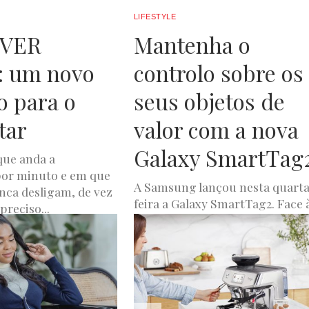
LIFESTYLE
EVER
Mantenha o
: um novo
controlo sobre os
 para o
seus objetos de
tar
valor com a nova
Galaxy SmartTag
ue anda a
por minuto e em que
A Samsung lançou nesta quart
nca desligam, de vez
feira a Galaxy SmartTag2. Face 
reciso...
versão anterior, esta permite
A
NOVEMBRO 9, 2023
novas e melhores formas de
manter o...
LUXWOMAN
OUTUBRO 13, 2023