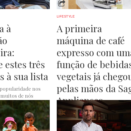
LIFESTYLE
a à
A primeira
ão
máquina de café
ira:
expresso com um
 estes três
função de bebida
 à sua lista
vegetais já chego
pelas mãos da Sa
popularidade nos
 muitos de nós
Appliances
ouvir um Podcast
itamos de realizar
Quantas vezes não desejou pod
icas, entreter-nos...
desfrutar de um latte ou de um
cappuccino feito por um Barist
A
SETEMBRO 28, 2023