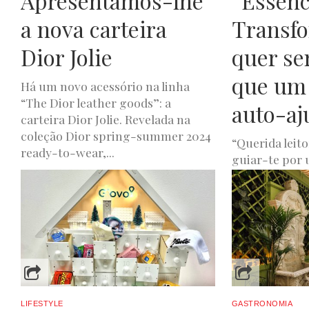
Apresentamos-lhe
“Essênc
a nova carteira
Transf
Dior Jolie
quer se
que um 
Há um novo acessório na linha
“The Dior leather goods”: a
auto-aj
carteira Dior Jolie. Revelada na
coleção Dior spring-summer 2024
“Querida leit
ready-to-wear,...
guiar-te por 
transcende as 
JOANA DE OLIVEIRA
FEVEREIRO 21, 2024
É assim que Pa
membro da Eq
JOANA DE OLIVEIR
LIFESTYLE
GASTRONOMIA