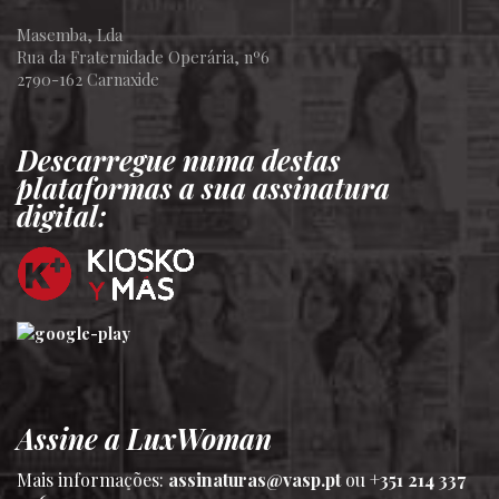
Masemba, Lda
Rua da Fraternidade Operária, nº6
2790-162 Carnaxide
Descarregue numa destas
plataformas a sua assinatura
digital:
Assine a LuxWoman
Mais informações:
assinaturas@vasp.pt
ou
+351 214 337