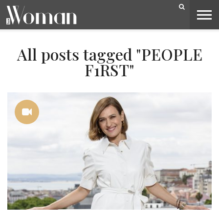
BELEZA
CAPA
LIFESTYLE
MODA
OPINIÃO
PESSOAS
SOCIEDADE
VIDEOS
All posts tagged "PEOPLE
F1RST"