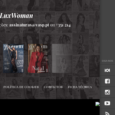
a LuxWoman
ções:
assinaturas@vasp.pt
ou
+351 214
SIGA-NOS
POLÍTICA DE COOKIES
CONTACTOS
FICHA TÉCNICA