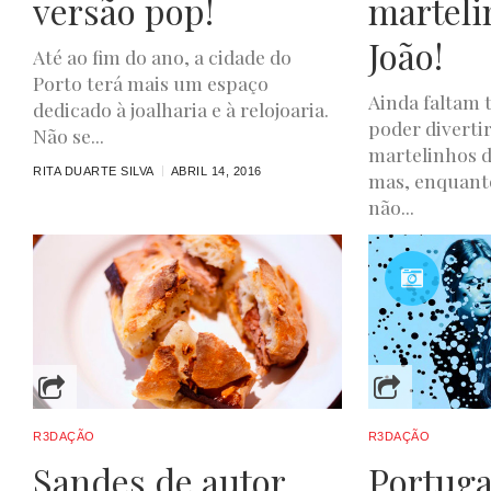
versão pop!
marteli
João!
Até ao fim do ano, a cidade do
Porto terá mais um espaço
Ainda faltam 
dedicado à joalharia e à relojoaria.
poder diverti
Não se...
martelinhos d
RITA DUARTE SILVA
ABRIL 14, 2016
mas, enquanto
não...
RITA DUARTE SILVA
R3DAÇÃO
R3DAÇÃO
Sandes de autor
Portuga