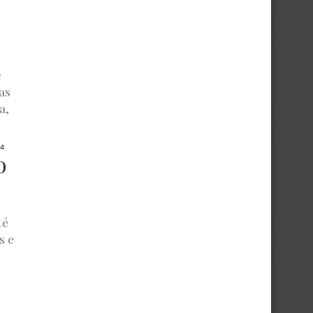
e
as
a,
4
o
té
s e