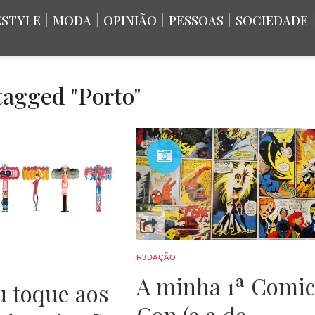
ESTYLE
|
MODA
|
OPINIÃO
|
PESSOAS
|
SOCIEDADE
 tagged "Porto"
R3DAÇÃO
A minha 1ª Comi
u toque aos
Con (e a de