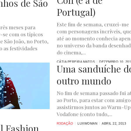
nhos de São
Portugal)
Este fim de semana, cruzei-me
três meses para
com personagens incríveis, qu
r-se com os típicos
até ao momento conhecia apen
e São João, no Porto,
no universo da banda desenhad
 as festividades
do cinema,...
CÁTIA PEREIRA MATOS
DEZEMBRO 10, 201
Uma sanduíche d
ABRIL 12, 2016
outro mundo
No fim de semana passado fui a
ao Porto, para estar com amigo
assistirmos juntos ao Warm-Up
Vodafone (conto tudo,...
R3DAÇÃO
LUXWOMAN
ABRIL 22, 2013
l Fashion