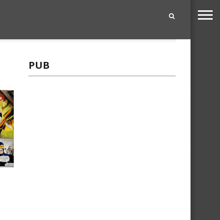
|
PUB
c