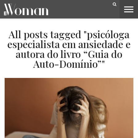
BELEZA
CAPA
LIFESTYLE
MODA
OPINIÃO
PESSOAS
SOCIEDADE
VIDEOS
All posts tagged "psicóloga
especialista em ansiedade e
autora do livro “Guia do
Auto-Domínio”"