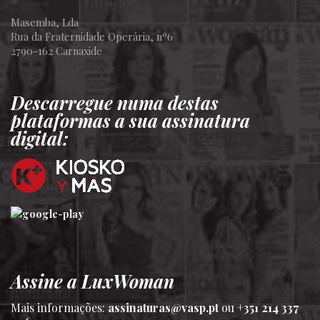
Masemba, Lda
Rua da Fraternidade Operária, nº6
2790-162 Carnaxide
Descarregue numa destas
plataformas a sua assinatura
digital:
Assine a LuxWoman
Mais informações:
assinaturas@vasp.pt
ou
+351 214 337