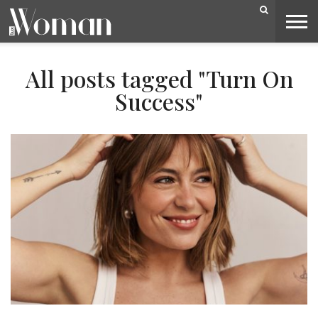
BELEZA
CAPA
LIFESTYLE
MODA
OPINIÃO
PESSOAS
SOCIEDADE
VIDEOS
All posts tagged "Turn On
Success"