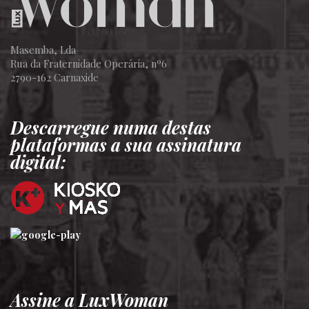
Masemba, Lda
Rua da Fraternidade Operária, nº6
2790-162 Carnaxide
Descarregue numa destas
plataformas a sua assinatura
digital:
Assine a LuxWoman