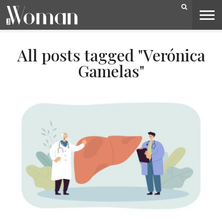
BELEZA
CAPA
LIFESTYLE
MODA
OPINIÃO
PESSOAS
SOCIEDADE
VIDEOS
All posts tagged "Verónica
Gamelas"