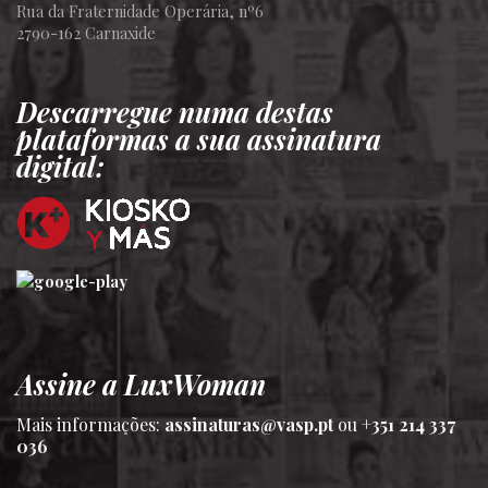
Rua da Fraternidade Operária, nº6
2790-162 Carnaxide
Descarregue numa destas
plataformas a sua assinatura
digital:
Assine a LuxWoman
Mais informações:
assinaturas@vasp.pt
ou
+351 214 337
036