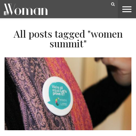
BELEZA
CAPA
LIFESTYLE
MODA
OPINIÃO
PESSOAS
SOCIEDADE
VIDEOS
All posts tagged "women
summit"