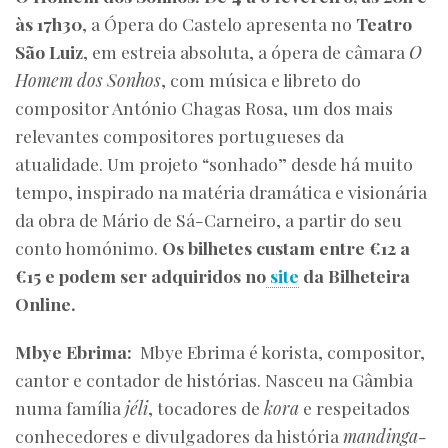
às 17h30
, a Ópera do Castelo apresenta no
Teatro
São Luiz
, em estreia absoluta, a ópera de câmara
O
Homem dos Sonhos
, com música e libreto do
compositor António Chagas Rosa, um dos mais
relevantes compositores portugueses da
atualidade. Um projeto “sonhado” desde há muito
tempo, inspirado na matéria dramática e visionária
da obra de Mário de Sá-Carneiro, a partir do seu
conto homónimo.
Os bilhetes custam entre €12 a
€15 e podem ser adquiridos no
site
da Bilheteira
Online.
Mbye Ebrima:
Mbye Ebrima é korista, compositor,
cantor e contador de histórias. Nasceu na Gâmbia
numa família
jéli
, tocadores de
kora
e respeitados
conhecedores e divulgadores da história
mandinga-