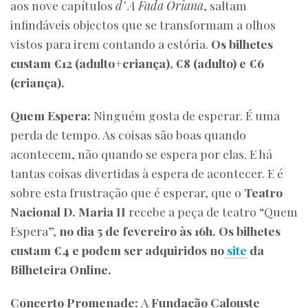
aos nove capítulos
d’ A Fada Oriana
, saltam
infindáveis objectos que se transformam a olhos
vistos para irem contando a estória.
Os bilhetes
custam €12 (adulto+criança), €8 (adulto) e €6
(criança).
Quem Espera:
Ninguém gosta de esperar. É uma
perda de tempo. As coisas são boas quando
acontecem, não quando se espera por elas. E há
tantas coisas divertidas à espera de acontecer. E é
sobre esta frustração que é esperar, que o
Teatro
Nacional D. Maria II
recebe a peça de teatro “Quem
Espera”,
no dia 5 de fevereiro às 16h. Os bilhetes
custam €4 e podem ser adquiridos no
site
da
Bilheteira Online.
Concerto Promenade:
A
Fundação Calouste