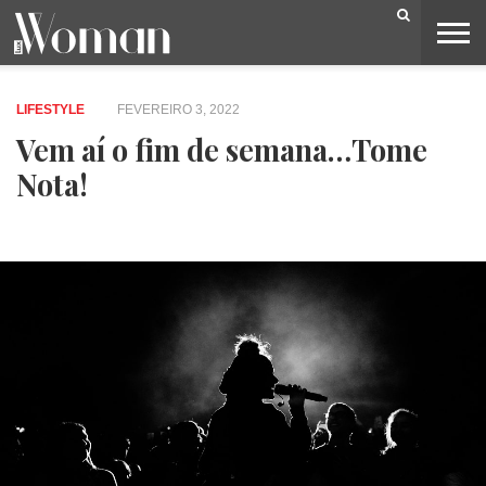
BELEZA
CAPA
LIFESTYLE
MODA
OPINIÃO
PESSOAS
SOCIEDADE
VIDEOS
LIFESTYLE
FEVEREIRO 3, 2022
Vem aí o fim de semana…Tome
Nota!