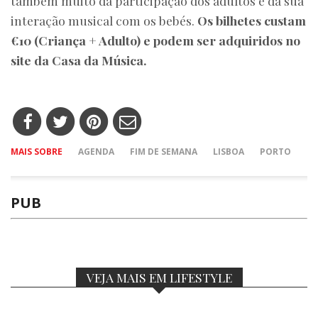
também muito da participação dos adultos e da sua
interação musical com os bebés.
Os bilhetes custam
€10 (Criança + Adulto) e podem ser adquiridos no
site da Casa da Música.
MAIS SOBRE
AGENDA
FIM DE SEMANA
LISBOA
PORTO
PUB
VEJA MAIS EM LIFESTYLE