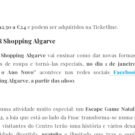
h
12,50 a €24
e podem ser adquiridos na Ticketline.
 Shopping Algarve
Shopping Algarve
vai ensinar como dar novas forma
s de roupa e torná-las especiais,
no dia 1 de janeir
a o Ano Novo”
acontece nas redes sociais
Faceboo
ng Algarve, a partir das 11h00
.
uma atividade muito especial: um
Escape Game Natal
 2
, a loja que está ao lado da Fnac transforma-se numa 
visitantes do Centro terão uma história e vários desa
idade divertida,
gratuita
e ilimitada que traz o espí