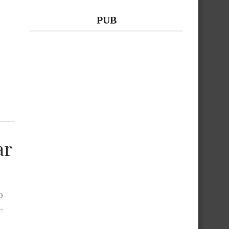
PUB
ar
o
.