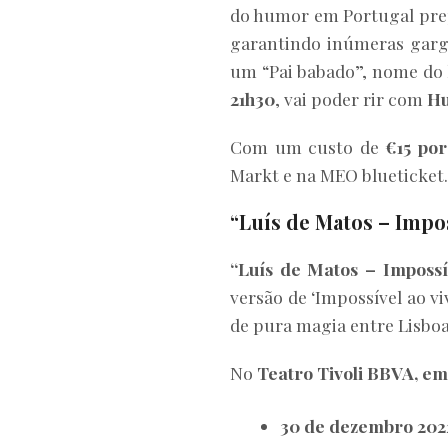
do humor em Portugal pre
garantindo inúmeras garga
um “Pai babado”, nome do l
21h30
, vai poder rir com
Hu
Com um custo de
€15 por
Markt e na MEO blueticket.
“Luís de Matos – Impos
“Luís de Matos – Impossí
versão de ‘Impossível ao v
de pura magia entre Lisboa
No
Teatro Tivoli BBVA, em
30 de dezembro 2022 