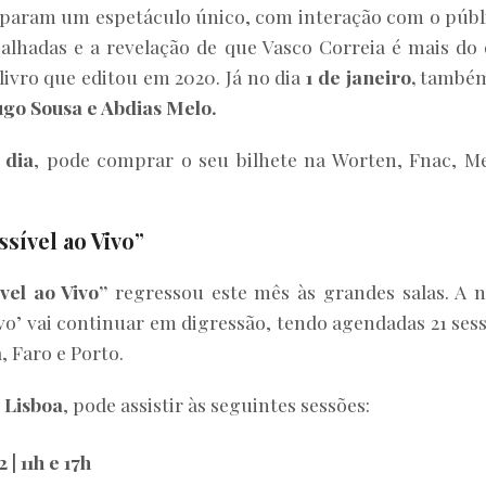
param um espetáculo único, com interação com o públ
lhadas e a revelação de que Vasco Correia é mais do
ivro que editou em 2020. Já no dia
1 de janeiro,
também
go Sousa e Abdias Melo.
 dia
, pode comprar o seu bilhete na Worten, Fnac, M
sível ao Vivo”
vel ao Vivo”
regressou este mês às grandes salas. A 
ivo’ vai continuar em digressão, tendo agendadas 21 ses
, Faro e Porto.
 Lisboa
, pode assistir às seguintes sessões:
| 11h e 17h