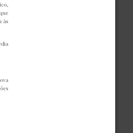
ico,
 que
 às
edia
nova
sões