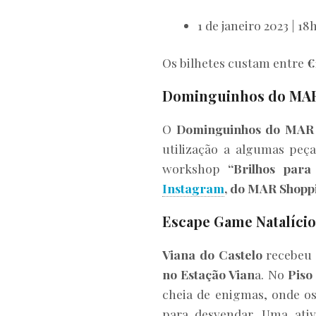
1 de janeiro 2023 | 18
Os bilhetes custam entre
€
Dominguinhos do MAR
O
Dominguinhos do MAR 
utilização a algumas peça
workshop
“Brilhos par
Instagram
, do MAR Shoppi
Escape Game Natalício
Viana do Castelo
recebeu 
no Estação Vian
a. No
Piso
cheia de enigmas, onde os 
para desvendar. Uma ativ