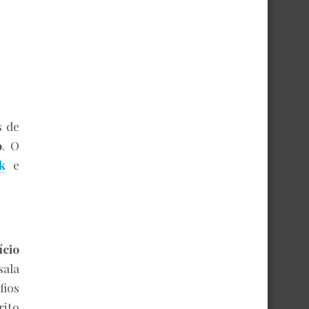
s de
o
. O
k
e
ício
sala
fios
rito