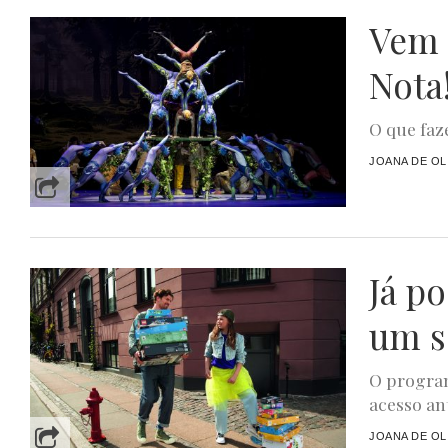
Vem 
Nota
O que faze
JOANA DE OL
Já p
um s
O program
acesso ant
JOANA DE OL