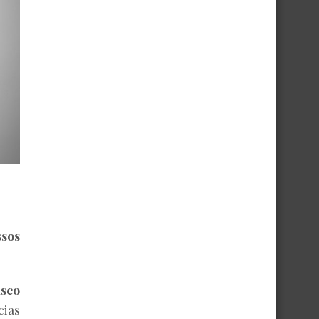
ssos
sco
cias