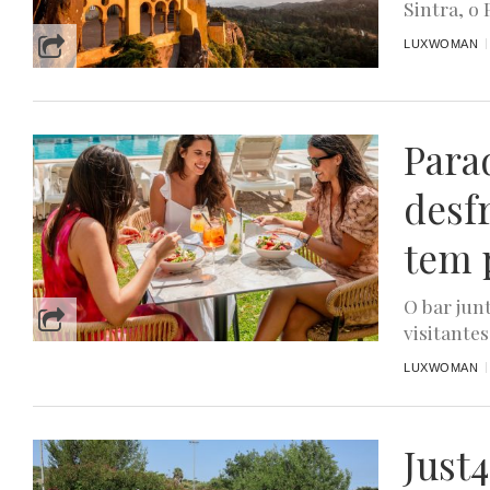
Sintra, o
LUXWOMAN
Para
desf
tem 
O bar jun
visitantes
LUXWOMAN
Just