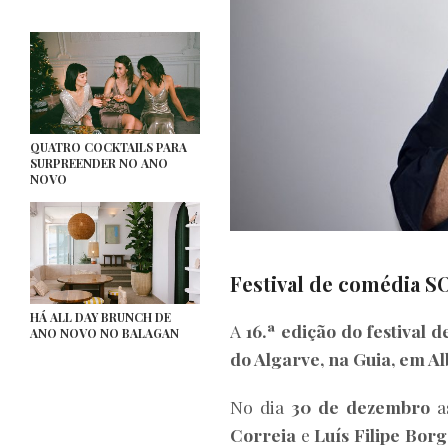
QUATRO COCKTAILS PARA
SURPREENDER NO ANO
NOVO
Festival de comédia S
HÁ ALL DAY BRUNCH DE
A
16.ª edição do festival
ANO NOVO NO BALAGAN
do Algarve, na Guia, em Al
No dia
30 de dezembro
a
Correia
e
Luís Filipe Borg