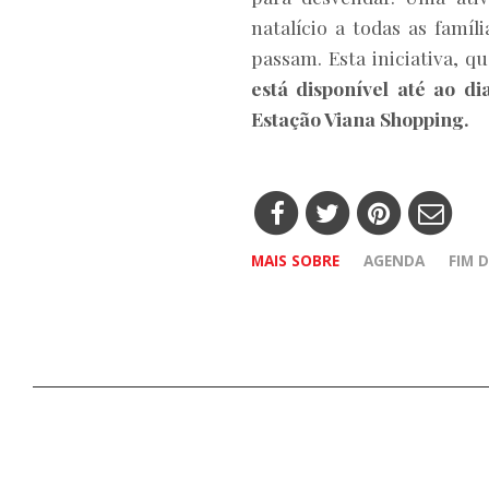
natalício a todas as famí
passam. Esta iniciativa, 
está disponível até ao d
Estação Viana Shopping.
MAIS SOBRE
AGENDA
FIM 