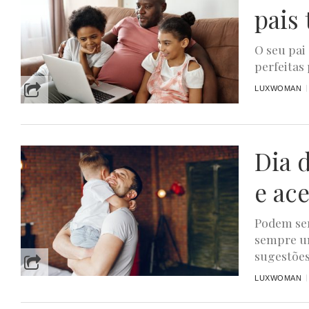
pais
O seu pai
perfeitas 
LUXWOMAN
Dia 
e ac
Podem ser
sempre um
sugestões.
LUXWOMAN