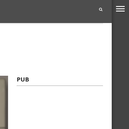
|
PUB