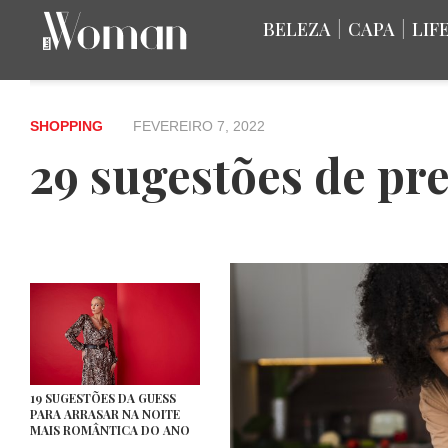
BELEZA
|
CAPA
|
LIF
SHOPPING
FEVEREIRO 7, 2022
29 sugestões de pre
19 SUGESTÕES DA GUESS
PARA ARRASAR NA NOITE
MAIS ROMÂNTICA DO ANO