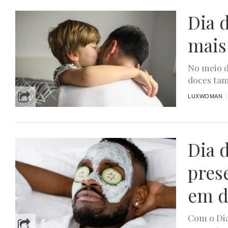
Dia d
mais
No meio d
doces tam
LUXWOMAN
Dia d
pres
em d
Com o Dia