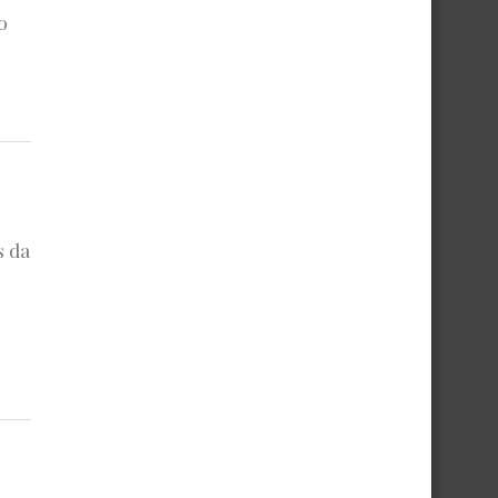
o
s da