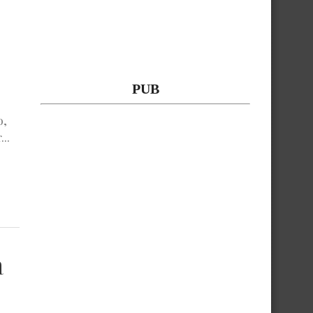
PUB
o,
..
a