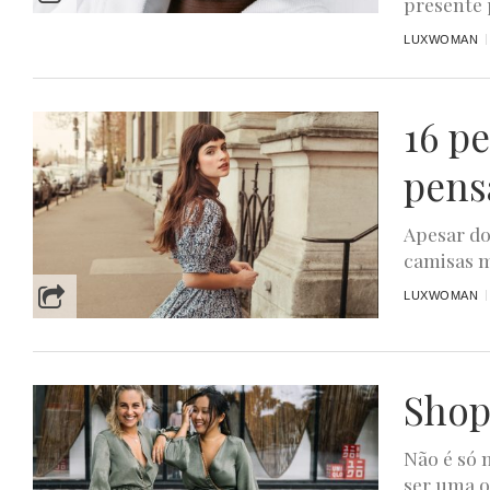
presente p
LUXWOMAN
16 p
pens
Apesar do
camisas ma
LUXWOMAN
Shop
Não é só 
ser uma oc