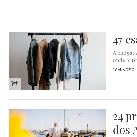
47 e
A chegada
onde a in
JOANA DE OL
24 p
dos 