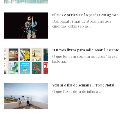
Filmes e séries a não perder em agosto
Das plataformas de streaming aos
cinemas, estas são as...
11 novos livros para adicionar à estante
O que têm em comum os livros “Breve
história...
Vem aí o fim de semana… Tome Nota!
O que fazer de 31 de julho a 2...