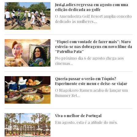
Just4Ladies regressa em agosto com uma
edição dedicada ao golfe
O Amendoeira Golf Resort amplia conceito
dedicado às mulheres,...
“Fiquei com vontade de fazer mais”: Maro
estreia-se nas dobragens em novo filme da
“Patrulha Pata”
No próximo dia 6 de agosto chega aos
cinemas...
Queria passar o verão em Tóquio?
Experimente este menu e deixe-se viajar
O Magokoro Ramen acaba de lançar um
Summer Set...
Viva o melhor de Portugal
Em agosto, esta é a atitude do mês.