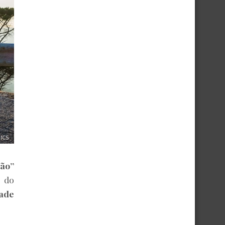
SICS
São”
 do
ade