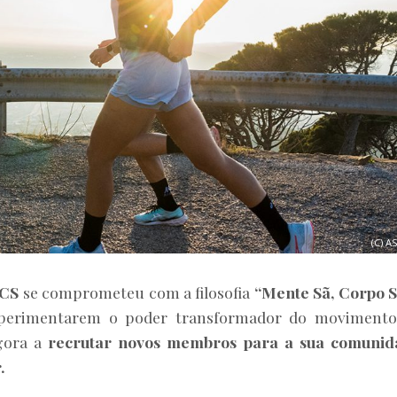
(C) A
ICS
se comprometeu com a filosofia
“Mente Sã, Corpo 
xperimentarem o poder transformador do movimento
gora a
recrutar novos membros para a sua comunid
.