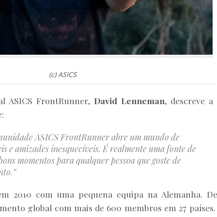
(c) ASICS
bal ASICS FrontRunner,
David Lenneman
, descreve a
:
omunidade ASICS FrontRunner abre um mundo de
eis e amizades inesquecíveis. É realmente uma fonte de
 bons momentos para qualquer pessoa que goste de
nto.”
em 2010 com uma pequena equipa na Alemanha. De
mento global com mais de 600 membros em 27 países