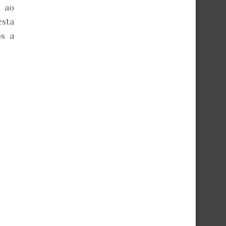
m ao
esta
os a