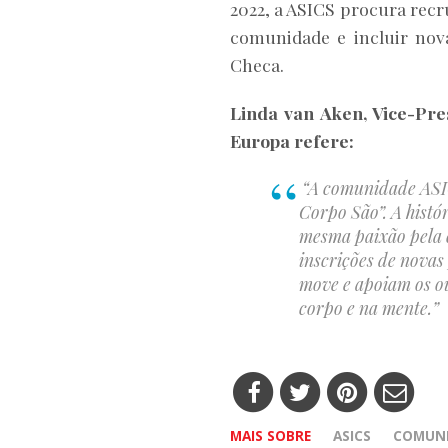
2022, a ASICS procura rec
comunidade e incluir nova
Checa.
Linda van Aken, Vice-Pre
Europa refere:
“A comunidade ASIC
Corpo São”. A histó
mesma paixão pela c
inscrições de novas
move e apoiam os ou
corpo e na mente.”
MAIS SOBRE
ASICS
COMUNI