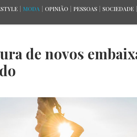
ESTYLE
|
MODA
|
OPINIÃO
|
PESSOAS
|
SOCIEDADE
cura de novos embaix
ndo