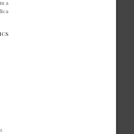
ém a
lica
SICS
S