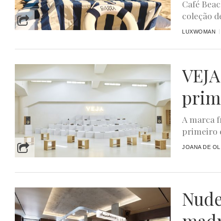
Café Beac
coleção de
LUXWOMAN
VEJA
prim
A marca f
primeiro 
JOANA DE OL
Nude
madr