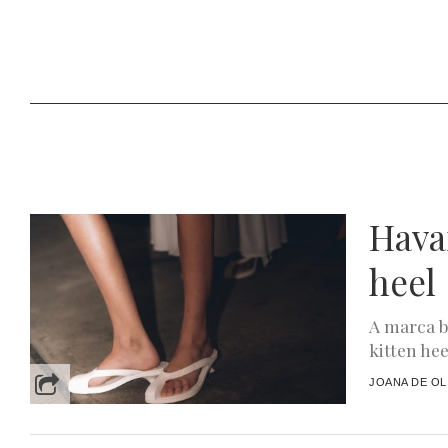
Havai
heel
A marca b
kitten he
JOANA DE OL