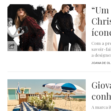
“Um 
Chri
ícon
Com a pre
savoir-fa
a designer
JOANA DE OL
Giov
conh
A marca i