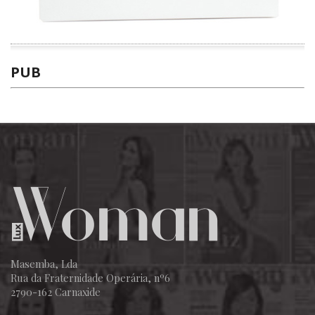
PUB
Masemba, Lda
Rua da Fraternidade Operária, nº6
2790-162 Carnaxide