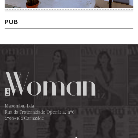
PUB
Masemba, Lda
Rua da Fraternidade Operária, nº6
2790-162 Carnaxide