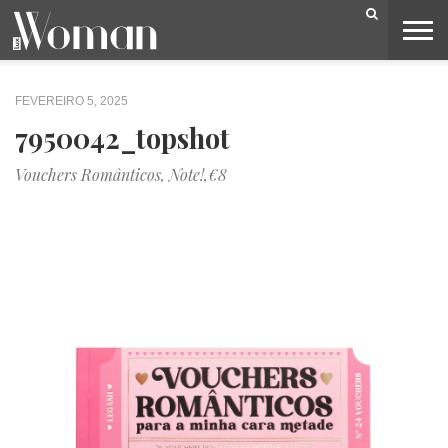
BELEZA
CAPA
LIFESTYLE
MODA
OPINIÃO
PESSOAS
SOCIEDADE
VIDEOS
FEVEREIRO 5, 2025
7950042_topshot
Vouchers Românticos, Note!,€8