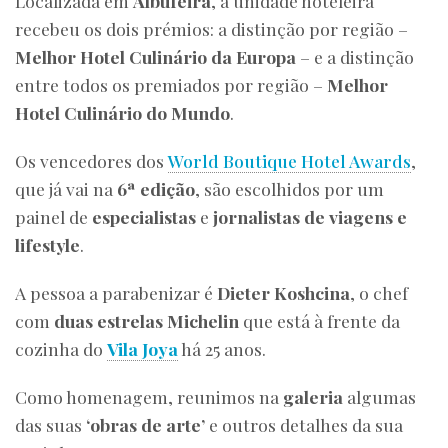
Localizada em
Albufeira
, a unidade hoteleira
recebeu os dois prémios: a distinção por região –
Melhor Hotel Culinário da Europa
– e a distinção
entre todos os premiados por região –
Melhor
Hotel Culinário do Mundo
.
Os vencedores dos
World Boutique Hotel Awards
,
que já vai na
6ª edição
, são escolhidos por um
painel de
especialistas
e
jornalistas de viagens e
lifestyle
.
A pessoa a parabenizar é
Dieter Koshcina
, o chef
com
duas estrelas Michelin
que está à frente da
cozinha do
Vila Joya
há 25 anos.
Como homenagem, reunimos na
galeria
algumas
das suas
‘obras de arte’
e outros detalhes da sua