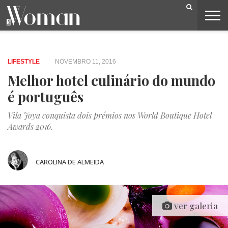
BELEZA
CAPA
LIFESTYLE
MODA
OPINIÃO
PESSOAS
SOCIEDADE
VIDEOS
LIFESTYLE
NOVEMBRO 11, 2016
Melhor hotel culinário do mundo
é português
Vila Joya conquista dois prémios nos World Boutique Hotel
Awards 2016.
CAROLINA DE ALMEIDA
ver galeria