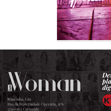
De
pl
dig
Masemba, Lda
Rua da Fraternidade Operária, nº6
2790-162 Carnaxide