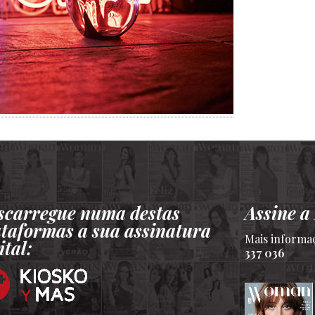
scarregue numa destas
Assine 
ataformas a sua assinatura
Mais informa
ital:
337 036