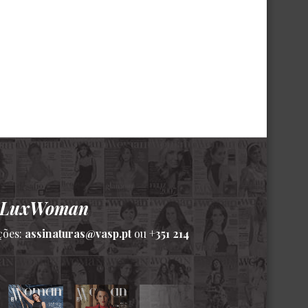
a LuxWoman
ções:
assinaturas@vasp.pt
ou
+351 214