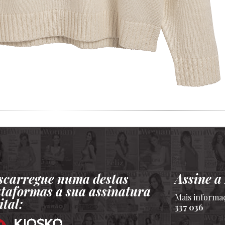
scarregue numa destas
Assine 
ataformas a sua assinatura
Mais informa
ital:
337 036