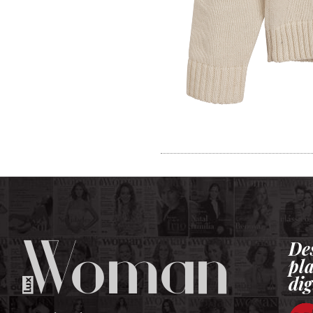
De
pl
dig