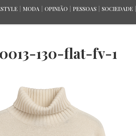
ESTYLE
|
MODA
|
OPINIÃO
|
PESSOAS
|
SOCIEDADE
013-130-flat-fv-1