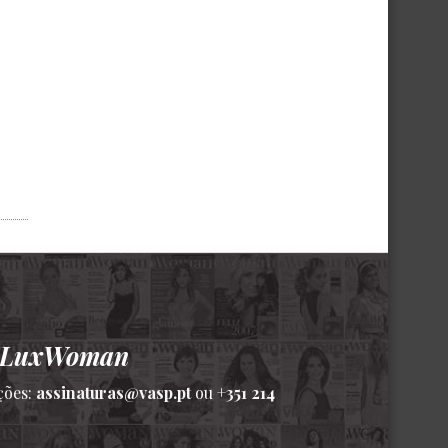
a LuxWoman
ções:
assinaturas@vasp.pt
ou
+351 214